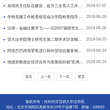
2019-07-02
加强班主任队伍建设，提升三全育人工作水
平——法学院举办2019级班主任聘任仪式暨
工作研讨会
2019-06-28
学校党建工作检查组莅临法学院检查指导工
作
2019-06-26
法律－金融比翼齐飞——访2007届研究生校
友、天星资本总裁、创始合伙人王骏
2019-06-25
贸大法学院博士研究生第二期学术沙龙顺利
举行
2019-06-24
阿里巴巴跨境零售进口和外贸综合服务相关
法律问题研究课题结项会议成功召开
2019-06-24
池漫郊教授赴经济合作与发展组织就“亚洲国
际投资法的新进展”发表演讲
首页
上一页
下一页
尾页
版权所有：对外经济贸易大学法学院
地址：北京市朝阳区惠新东街10号宁远楼7层
邮编：100029