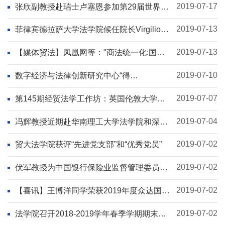
2019-07-17
张欣副教授赴瑞士卢塞恩参加第29届世界法
哲学与社会哲学大会
2019-07-13
菲律宾德拉萨大学法学院候任院长Virgilio
de los Reyes教授访问法学院
2019-07-13
【媒体贸法】凤凰网等："商法统一化:国际
发展及中国回应国际学术研讨会"在贸大隆重
召开
2019-07-10
数字经济与法律创新研究中心“得
理”（DE&LI）工作坊第3期 ：《儿童个人信
息网络保护规定》的国际比较与基础法理在
2019-07-07
第145期经贸法学工作坊：英国伦敦大学商
我院成功举办
法研究中心Gabriel Gari博士主讲
2019-07-04
冯辉教授近期赴华南理工大学法学院和深圳
大学法学院参加学术会议
2019-07-02
贸大法学院获评“先进党支部”和“优秀党员”
2019-07-02
伏军教授为中国银行保险业监督管理委员
会“信托法业务培训班”授课
2019-07-02
【喜讯】王博洋同学荣获2019年度众达国际
法律奖学金
2019-07-02
法学院召开2018-2019学年春季学期期末全
院教职工大会