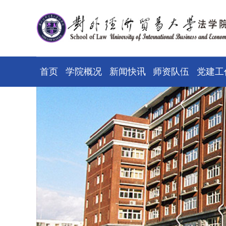
首页
学院概况
新闻快讯
师资队伍
党建工