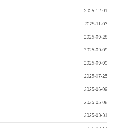
2025-12-01
2025-11-03
2025-09-28
2025-09-09
2025-09-09
2025-07-25
2025-06-09
2025-05-08
2025-03-31