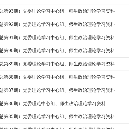
期（总第93期）党委理论学习中心组、师生政治理论学习资料
期（总第92期）党委理论学习中心组、师生政治理论学习资料
期（总第91期）党委理论学习中心组、师生政治理论学习资料
期（总第90期）党委理论学习中心组、师生政治理论学习资料
期（总第89期）党委理论学习中心组、师生政治理论学习资料
期（总第88期）党委理论学习中心组、师生政治理论学习资料
期（总第87期）党委理论学习中心组、师生政治理论学习资料
期（总第86期）党委理论中心组、师生政治理论学习资料
期（总第85期）党委理论学习中心组、师生政治理论学习资料