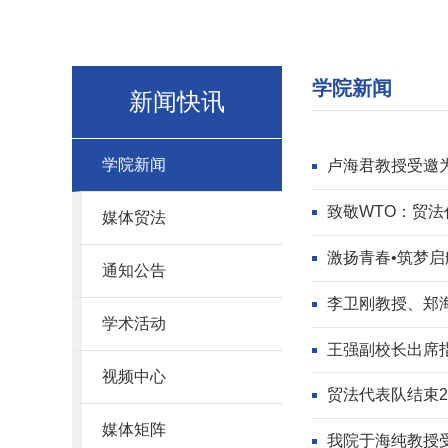
学院新闻
新闻快讯
学院新闻
卢海君教授受邀
致敬WTO：贸法
媒体贸法
激扬青春•筑梦启
通知公告
李卫刚教授、郑
学术活动
王强副校长出席
视频中心
贸法代表队结束2
媒体矩阵
我院于海纯教授受