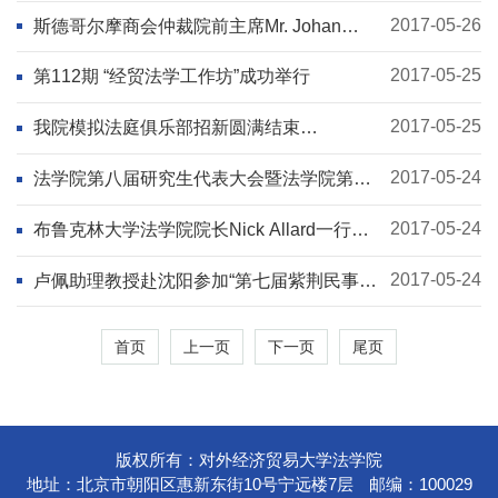
2017-05-26
斯德哥尔摩商会仲裁院前主席Mr. Johan
Gernandt先生在贸大法学院做学术讲座
2017-05-25
第112期 “经贸法学工作坊”成功举行
2017-05-25
我院模拟法庭俱乐部招新圆满结束
2017（第二届）梯队会员名单出炉
2017-05-24
法学院第八届研究生代表大会暨法学院第八
届分团委研究生会换届选举大会顺利召开
2017-05-24
布鲁克林大学法学院院长Nick Allard一行访
问法学院
2017-05-24
卢佩助理教授赴沈阳参加“第七届紫荆民事诉
讼青年沙龙”
首页
上一页
下一页
尾页
版权所有：对外经济贸易大学法学院
地址：北京市朝阳区惠新东街10号宁远楼7层
邮编：100029