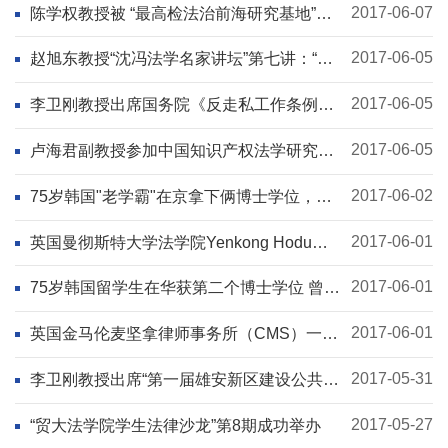
2017-06-07
陈学权教授被 “最高检法治前海研究基地”聘
请为学术委员会委员
2017-06-05
赵旭东教授“沈冯法学名家讲坛”第七讲：“中
国商法和公司法的改革与发展”
2017-06-05
李卫刚教授出席国务院《反走私工作条例》
立法专家咨询会
2017-06-05
卢海君副教授参加中国知识产权法学研究会
2017年年会
2017-06-02
75岁韩国"老学霸"在京拿下俩博士学位，门
门高分
2017-06-01
英国曼彻斯特大学法学院Yenkong Hodu教
授访问法学院
2017-06-01
75岁韩国留学生在华获第二个博士学位 曾任
检察官20年
2017-06-01
英国金马伦麦坚拿律师事务所（CMS）一行
访问法学院
2017-05-31
李卫刚教授出席“第一届雄安新区建设公共政
策智库论坛”
2017-05-27
“贸大法学院学生法律沙龙”第8期成功举办