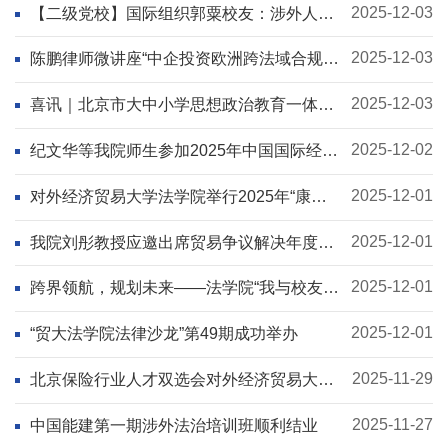
日活动
2025-12-03
【二级党校】国际组织郭粟校友：涉外人才
的职业发展路径和党性修养的重要作用
2025-12-03
陈鹏律师微讲座“中企投资欧洲跨法域合规挑
战”成功举办
2025-12-03
喜讯｜北京市大中小学思想政治教育一体化
案例征集活动 贸法榜上有名！
2025-12-02
纪文华等我院师生参加2025年中国国际经济
法学会年会暨学术研讨会
2025-12-01
对外经济贸易大学法学院举行2025年“康达
奖学金”设立仪式
2025-12-01
我院刘彤教授应邀出席贸易争议解决年度观
察发布会并作点评
2025-12-01
跨界领航，规划未来——法学院“我与校友面
对面”职业生涯规划讲座（第三期）成功举办
2025-12-01
“贸大法学院法律沙龙”第49期成功举办
2025-11-29
北京保险行业人才双选会对外经济贸易大学
专场（总第十三场）成功举办
2025-11-27
中国能建第一期涉外法治培训班顺利结业