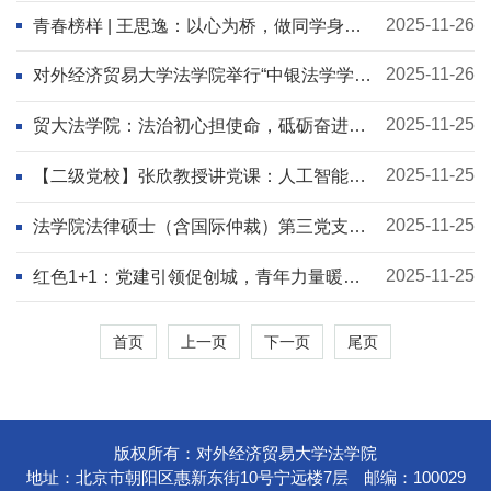
2025-11-26
青春榜样 | 王思逸：以心为桥，做同学身边
的“温暖陪伴者”
2025-11-26
对外经济贸易大学法学院举行“中银法学学科
发展基金”设立仪式
2025-11-25
贸大法学院：法治初心担使命，砥砺奋进谱
华章——巡礼“十四五” 再启新征程
2025-11-25
【二级党校】张欣教授讲党课：人工智能安
全与治理
2025-11-25
法学院法律硕士（含国际仲裁）第三党支部
赴文传学院开展学生党建工作交流
2025-11-25
红色1+1：党建引领促创城，青年力量暖社
区：法律硕士（含国际仲裁）第三党支部赴
龙回苑社区助力全国文明城区创建工作
首页
上一页
下一页
尾页
版权所有：对外经济贸易大学法学院
地址：北京市朝阳区惠新东街10号宁远楼7层
邮编：100029