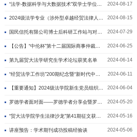
2024-08-17
“法学-数据科学与大数据技术”双学士学位复
合型人才培养项目选拔方案
2024-08-15
2024级法学专业（涉外型卓越经贸法律人才
实验班）选拔方案
2024-07-29
国民信托有限公司博士后科研工作站与对外
经济贸易大学2024年博士后研究人员招收简
章
2024-06-25
【公告】“中伦杯”第十二届国际商事仲裁征
文大赛公告
2024-06-14
第九届贸大法学研究生学术论坛获奖名单
2024-06-11
“经贸法学工作坊”200期纪念暨“新时代中国
法学研究的历史使命”研讨会
2024-06-04
【重要通知】2024级法学院新生党员组织关
系接转工作安排
2024-05-20
罗德学者面对面——罗德学者分享会暨罗德
奖学金宣讲会
2024-05-16
“贸大法学院学生法律沙龙”第41期征文获奖
名单
2024-05-06
讲座预告：学术期刊成功投稿经验谈