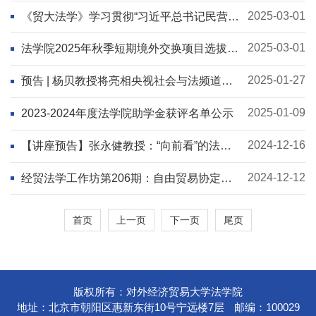
2025-03-01
《贸大法学》学习贯彻“习近平总书记民营经
济座谈会讲话精神”专题稿约
2025-03-01
法学院2025年秋季短期境外交换项目选拔通
知
2025-01-27
预告 | 杨贝教授将亮相央视社会与法频道春
节档节目
2025-01-09
2023-2024年度法学院助学金获评名单公示
2024-12-16
【讲座预告】张永健教授：“向前看”的法经
济分析与法学教育的“向前看”
2024-12-12
经贸法学工作坊第206期：自由贸易协定中
的环境保护问题
首页
上一页
下一页
尾页
版权所有：对外经济贸易大学法学院
地址：北京市朝阳区惠新东街10号宁远楼7层
邮编：100029