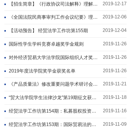
2019-12-17
【招生简章】《行政协议司法解释》理解适
用暨行政协议案件理论与实务高端研修班招
生简章
2019-12-06
《全国法院民商事审判工作会议纪要》理解
适用暨公司纠纷审判实务高端研修班招生简
章
2019-12-04
【活动预告】 经贸法学工作坊第155期
2019-11-26
国际性学生学科竞赛卓越奖学金规则
2019-11-26
对外经济贸易大学法学院国际组织人才奖学
金
2019-11-26
2019年度法学院奖学金获奖名单
2019-11-21
《产品质量法》修改重要问题学术研讨会预
告
2019-11-18
“贸大法学院学生法律沙龙”第19期征文获奖
名单
2019-11-16
经贸法学工作坊第154期：私募股权投资合
规问题研究
2019-11-09
经贸法学工作坊第153期：国际贸易法的未
来