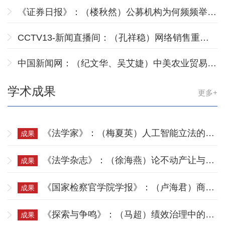
否触碰公平消费底线？
《证券日报》：（楼秋然）公募机构为何频频举牌
创新药企业
CCTV13-新闻直播间：（孔祥稳）网络销售重点
工业产品清单发布99种产品纳入重点监管
中国新闻网：（纪文华、吴艾婕）中美农业贸易互
补性强，做大做稳符合双方利益
学术成果
更多+
《法学家》：（梅夏英）人工智能立法的基
成果
本问题：算法规训及其场景中的人机关系
《法学杂志》：（徐海燕）论不动产让与担
成果
保的公示：预告登记作为优选方式的法理证
成
《国家检察官学院学报》：（卢海君）商业
成果
秘密刑事保护的限度
《探索与争鸣》：（马超）绩效治理中的府
成果