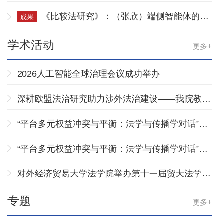
院互动及其法治规范
《比较法研究》：（张欣）端侧智能体的治
成果
理挑战与制度回应
学术活动
更多+
2026人工智能全球治理会议成功举办
深耕欧盟法治研究助力涉外法治建设——我院教师
团队参加中国欧洲学会欧洲法律研究分会第十九届
“平台多元权益冲突与平衡：法学与传播学对话”论
年会暨昆仑法学论坛
坛顺利开展（下）
“平台多元权益冲突与平衡：法学与传播学对话”论
坛顺利开展（上）
对外经济贸易大学法学院举办第十一届贸大法学研
究生论坛
专题
更多+