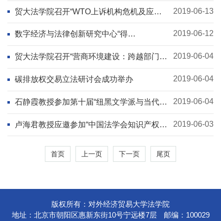
2019-06-13
贸大法学院召开“WTO上诉机构危机及应
对”课题专家论证会
2019-06-12
数字经济与法律创新研究中心“得
理”（DE&LI）工作坊第2期：数据可携带权
的国际背...
2019-06-04
贸大法学院召开“营商环境建设：跨越部门法
的视角”研讨会
2019-06-04
碳排放权交易立法研讨会成功举办
2019-06-04
石静霞教授参加第十届“纽黑文学派与当代国
际法”国际学术研讨会
2019-06-03
卢海君教授应邀参加“中国法学会知识产权法
研究会2019年年会”并作主旨发言
首页
上一页
下一页
尾页
版权所有：对外经济贸易大学法学院
地址：北京市朝阳区惠新东街10号宁远楼7层
邮编：100029