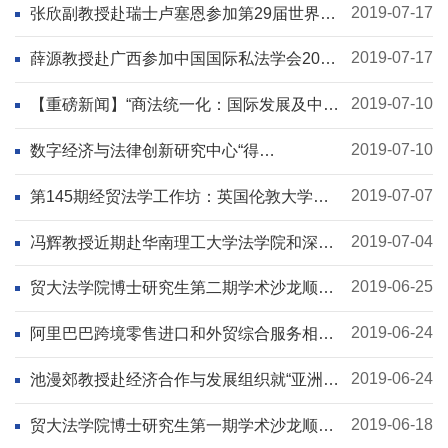
2019-07-17
张欣副教授赴瑞士卢塞恩参加第29届世界法
哲学与社会哲学大会
2019-07-17
薛源教授赴广西参加中国国际私法学会2019
年学术年会
2019-07-10
【重磅新闻】“商法统一化：国际发展及中国
回应国际学术研讨会”在贸大隆重召开
2019-07-10
数字经济与法律创新研究中心“得
理”（DE&LI）工作坊第3期 ：《儿童个人信
息网络...
2019-07-07
第145期经贸法学工作坊：英国伦敦大学商
法研究中心Gabriel Gari博士主讲...
2019-07-04
冯辉教授近期赴华南理工大学法学院和深圳
大学法学院参加学术会议
2019-06-25
贸大法学院博士研究生第二期学术沙龙顺利
举行
2019-06-24
阿里巴巴跨境零售进口和外贸综合服务相关
法律问题研究课题结项会议成功召开
2019-06-24
池漫郊教授赴经济合作与发展组织就“亚洲国
际投资法的新进展”发表演讲
2019-06-18
贸大法学院博士研究生第一期学术沙龙顺利
举行