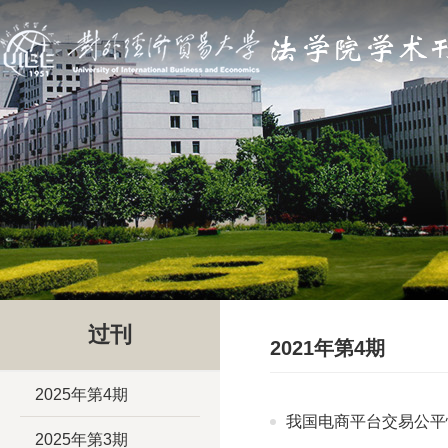
过刊
2021年第4期
2025年第4期
我国电商平台交易公平
2025年第3期