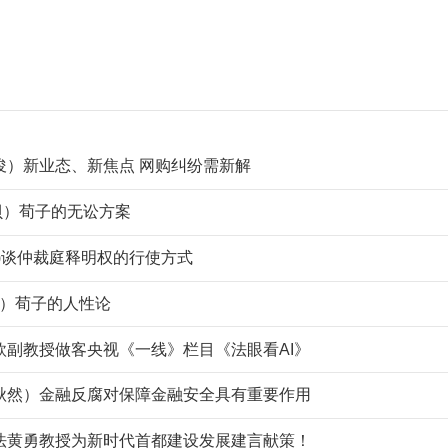
俊）新业态、新焦点 网购纠纷需新解
(杨贝）荀子的无讼方案
)谈仲裁庭释明权的行使方式
杨贝）荀子的人性论
欣副教授做客央视《一线》栏目《法眼看AI》
秋然）金融反腐对保障金融安全具有重要作用
法黄勇教授为新时代首都建设发展建言献策！