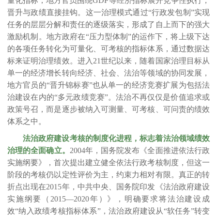
量化指标，地方官员围绕GDP等经济指标展开竞争性执行，
晋升与政绩直接挂钩。这一治理模式通过“行政发包制”实现
任务的层层分解和责任的逐级落实，形成了自上而下的强大
激励机制。地方政府在“压力型体制”的运作下，将上级下达
的各项任务转化为可量化、可考核的指标体系，通过数据达
标来证明治理绩效。进入21世纪以来，随着国家治理目标从
单一的经济增长转向经济、社会、法治等领域的协同发展，
地方官员的“晋升锦标赛”也从单一的经济竞赛扩展为包括法
治建设在内的“多元政绩竞赛”。法治不再仅仅是价值追求或
政策号召，而是逐步被纳入可测量、可考核、可问责的绩效
体系之中。
法治政府建设考核的制度化进程，标志着法治领域绩效
治理的全面确立。
2004年，国务院发布《全面推进依法行政
实施纲要》，首次提出建立健全依法行政考核制度，但这一
阶段的考核仍以定性评价为主，约束力相对有限。真正的转
折点出现在2015年，中共中央、国务院印发《法治政府建设
实施纲要（2015—2020年）》，明确要求将法治建设成
效“纳入政绩考核指标体系”，法治政府建设从“软任务”转变