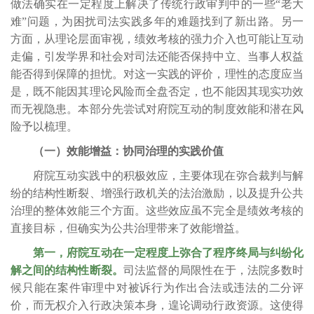
做法确实在一定程度上解决了传统行政审判中的一些“老大
难”问题，为困扰司法实践多年的难题找到了新出路。另一
方面，从理论层面审视，绩效考核的强力介入也可能让互动
走偏，引发学界和社会对司法还能否保持中立、当事人权益
能否得到保障的担忧。对这一实践的评价，理性的态度应当
是，既不能因其理论风险而全盘否定，也不能因其现实功效
而无视隐患。本部分先尝试对府院互动的制度效能和潜在风
险予以梳理。
（一）效能增益：协同治理的实践价值
府院互动实践中的积极效应，主要体现在弥合裁判与解
纷的结构性断裂、增强行政机关的法治激励，以及提升公共
治理的整体效能三个方面。这些效应虽不完全是绩效考核的
直接目标，但确实为公共治理带来了效能增益。
第一，府院互动在一定程度上弥合了程序终局与纠纷化
解之间的结构性断裂。
司法监督的局限性在于，法院多数时
候只能在案件审理中对被诉行为作出合法或违法的二分评
价，而无权介入行政决策本身，遑论调动行政资源。这使得