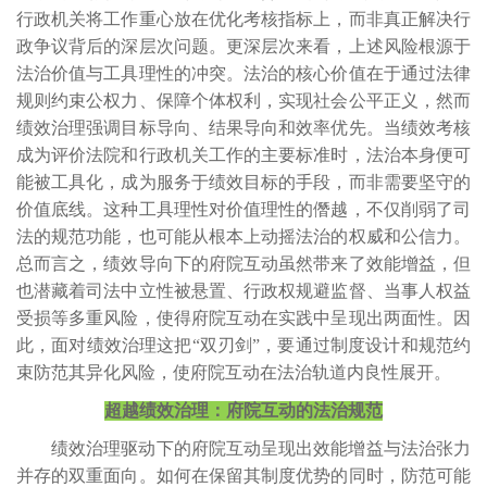
行政机关将工作重心放在优化考核指标上，而非真正解决行
政争议背后的深层次问题。更深层次来看，上述风险根源于
法治价值与工具理性的冲突。法治的核心价值在于通过法律
规则约束公权力、保障个体权利，实现社会公平正义，然而
绩效治理强调目标导向、结果导向和效率优先。当绩效考核
成为评价法院和行政机关工作的主要标准时，法治本身便可
能被工具化，成为服务于绩效目标的手段，而非需要坚守的
价值底线。这种工具理性对价值理性的僭越，不仅削弱了司
法的规范功能，也可能从根本上动摇法治的权威和公信力。
总而言之，绩效导向下的府院互动虽然带来了效能增益，但
也潜藏着司法中立性被悬置、行政权规避监督、当事人权益
受损等多重风险，使得府院互动在实践中呈现出两面性。因
此，面对绩效治理这把“双刃剑”，要通过制度设计和规范约
束防范其异化风险，使府院互动在法治轨道内良性展开。
超越绩效治理：府院互动的法治规范
绩效治理驱动下的府院互动呈现出效能增益与法治张力
并存的双重面向。如何在保留其制度优势的同时，防范可能