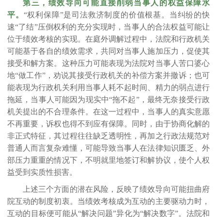
第三，绩效导向可能直接削弱当事人的权益保障水
平。
“权利保障”是司法救济制度的价值根基。当纠纷的快
速“了结”压倒权利的充分实现时，当事人的合法权益可能让
位于绩效考核的实现。在庭外调解过程中，法院和行政机关
可能基于各自的绩效需求，共同对当事人施加压力，促使其
接受和解方案。这种压力可能表现为法院对当事人苦口婆心
地“做工作”，劝说其接受行政机关的补偿方案并撤诉；也可
能表现为行政机关利用当事人耗不起时间、精力的弱点进行
拖延，当事人可能因为现实中“拖不起”，最终无奈接受行政
机关提出的不合理条件。在这一过程中，当事人的真实意愿
不再重要，诉权也得不到应有保障。同时，由于协商化解的
非正式特征，其过程往往缺乏透明性，再加之行政法规范对
普通人而言复杂难懂，可能导致当事人在法律知识匮乏、外
部压力重重的情况下，不明就里地签订和解协议，使个人权
益受到实质性损害。
上述三个方面的潜在风险，反映了绩效导向可能扭曲府
院互动的制度初衷。当绩效考核成为互动的主要驱动力时，
互动的目标便可能从
“解决问题”异化为“解决数字”。法院和