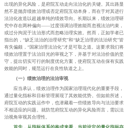
出现的异化风险，是府院互动走向法治化的关键。其出路显
然不是抛弃绩效治理或否定府院互动本身，而在于对其进行
法治化改造以超越单纯的绩效导向。长期以来，绩效治理研
究中存在两种偏向——过度强调治理效能而忽视法治约束，
或过分拘泥于法治形式而忽略治理实效。然而，正如学者已
指出的，“缺乏法治的治理研究”和“缺乏治理的法治研究”皆
有失偏颇，“国家治理法治化”才是可取之道。这要求我们将
绩效治理置于法治目光的审视之下，并基于对法治价值的坚
守，提出切实可行的制度优化方案，使府院互动在保有实践
效能的同时，规范运行在良性轨道之上。
（一）绩效治理的法治审视
应当承认，绩效治理作为国家治理现代化的重要手段，
通过量化指标和目标管理展现了其效能优势。但如前所述，
府院互动的实践运作中，也潜藏着一些绩效导向与法治要求
不相适应的问题。就防范府院互动的异化风险而言，需以法
治视角审视其合理性。
首先，从指标体系的构成来看，当前设定的量化指标存