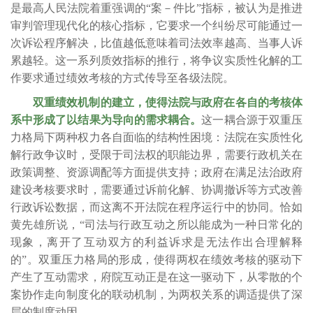
是最高人民法院着重强调的“案－件比”指标，被认为是推进
审判管理现代化的核心指标，它要求一个纠纷尽可能通过一
次诉讼程序解决，比值越低意味着司法效率越高、当事人诉
累越轻。这一系列质效指标的推行，将争议实质性化解的工
作要求通过绩效考核的方式传导至各级法院。
双重绩效机制的建立，使得法院与政府在各自的考核体
系中形成了以结果为导向的需求耦合。
这一耦合源于双重压
力格局下两种权力各自面临的结构性困境：法院在实质性化
解行政争议时，受限于司法权的职能边界，需要行政机关在
政策调整、资源调配等方面提供支持；政府在满足法治政府
建设考核要求时，需要通过诉前化解、协调撤诉等方式改善
行政诉讼数据，而这离不开法院在程序运行中的协同。恰如
黄先雄所说，“司法与行政互动之所以能成为一种日常化的
现象，离开了互动双方的利益诉求是无法作出合理解释
的”。双重压力格局的形成，使得两权在绩效考核的驱动下
产生了互动需求，府院互动正是在这一驱动下，从零散的个
案协作走向制度化的联动机制，为两权关系的调适提供了深
层的制度动因。