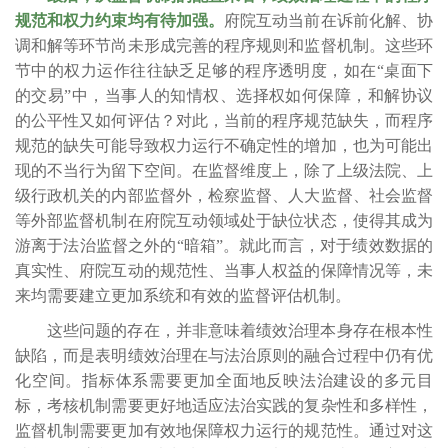
规范和权力约束均有待加强。
府院互动当前在诉前化解、协
调和解等环节尚未形成完善的程序规则和监督机制。这些环
节中的权力运作往往缺乏足够的程序透明度，如在“桌面下
的交易”中，当事人的知情权、选择权如何保障，和解协议
的公平性又如何评估？对此，当前的程序规范缺失，而程序
规范的缺失可能导致权力运行不确定性的增加，也为可能出
现的不当行为留下空间。在监督维度上，除了上级法院、上
级行政机关的内部监督外，检察监督、人大监督、社会监督
等外部监督机制在府院互动领域处于缺位状态，使得其成为
游离于法治监督之外的“暗箱”。就此而言，对于绩效数据的
真实性、府院互动的规范性、当事人权益的保障情况等，未
来均需要建立更加系统和有效的监督评估机制。
这些问题的存在，并非意味着绩效治理本身存在根本性
缺陷，而是表明绩效治理在与法治原则的融合过程中仍有优
化空间。指标体系需要更加全面地反映法治建设的多元目
标，考核机制需要更好地适应法治实践的复杂性和多样性，
监督机制需要更加有效地保障权力运行的规范性。通过对这