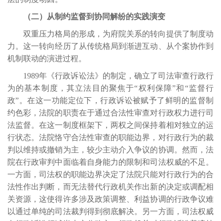
（二）从制约监督到协同解纷的实践演变
双重压力格局的形成，为府院关系的转向提供了制度动
力。这一转向经历了从传统格局到渐进互动、从个案协作到
机制联动的演进过程。
1989年《行政诉讼法》的制定，确立了司法审查行政行
为的基本制度，其立法目的聚焦于“权利保障”和“监督行
政”。在这一功能定位下，行政诉讼被赋予了鲜明的监督制
约色彩，法院的职责在于通过合法性审查对行政权力进行司
法监督。在这一制度框架下，两权之间保持着相对独立的运
行状态。法院恪守合法性审查的职能边界，对行政行为的裁
判以维持或撤销为主，较少主动介入争议的协调。然而，法
院在行政审判中面临着自身能力的限制和司法权威的不足。
一方面，司法权的职能边界决定了法院只能对行政行为的合
法性作出判断，而无法替代行政机关作出新的决定或调配相
关资源，这使得许多涉及政策调整、利益协调的行政争议难
以通过单纯的司法裁判得到彻底解决。另一方面，司法权威