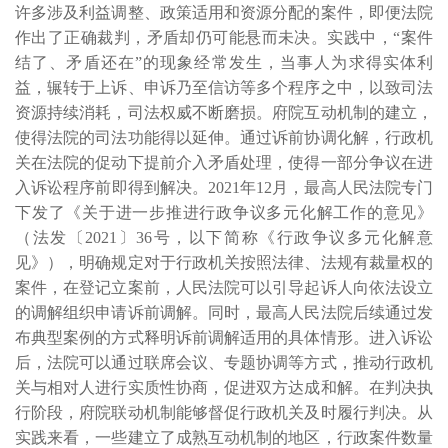
许多涉及利益调整、政策适用和资源分配的案件，即便法院
作出了正确裁判，矛盾却仍可能悬而未决。实践中，“案件
结了、矛盾还在”的现象经常发生，当事人为求得实体利
益，辗转于上诉、申诉乃至信访等多个程序之中，以致司法
资源持续消耗，司法权威不断磨损。府院互动机制的建立，
使得法院的司法功能得以延伸。通过诉前协调化解，行政机
关在法院的促动下提前介入矛盾处理，使得一部分争议在进
入诉讼程序前即得到解决。2021年12月，最高人民法院专门
下发了《关于进一步推进行政争议多元化解工作的意见》
（法发〔2021〕36号，以下简称《行政争议多元化解意
见》），明确规定对于行政机关按照法律、法规有裁量权的
案件，在登记立案前，人民法院可以引导起诉人向依法设立
的调解组织申请诉前调解。同时，最高人民法院后续通过发
布典型案例的方式释明诉前调解适用的具体情形。进入诉讼
后，法院可以通过联席会议、专题协调等方式，推动行政机
关与相对人进行实质性协商，促进双方达成和解。在判决执
行阶段，府院联动机制能够督促行政机关及时履行判决。从
实践来看，一些建立了成熟互动机制的地区，行政案件数量