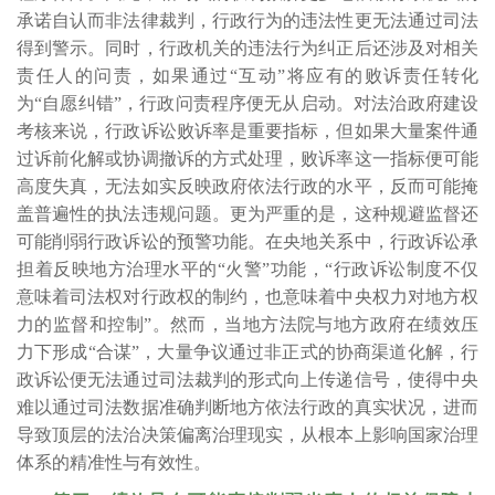
承诺自认而非法律裁判，行政行为的违法性更无法通过司法
得到警示。同时，行政机关的违法行为纠正后还涉及对相关
责任人的问责，如果通过“互动”将应有的败诉责任转化
为“自愿纠错”，行政问责程序便无从启动。对法治政府建设
考核来说，行政诉讼败诉率是重要指标，但如果大量案件通
过诉前化解或协调撤诉的方式处理，败诉率这一指标便可能
高度失真，无法如实反映政府依法行政的水平，反而可能掩
盖普遍性的执法违规问题。更为严重的是，这种规避监督还
可能削弱行政诉讼的预警功能。在央地关系中，行政诉讼承
担着反映地方治理水平的“火警”功能，“行政诉讼制度不仅
意味着司法权对行政权的制约，也意味着中央权力对地方权
力的监督和控制”。然而，当地方法院与地方政府在绩效压
力下形成“合谋”，大量争议通过非正式的协商渠道化解，行
政诉讼便无法通过司法裁判的形式向上传递信号，使得中央
难以通过司法数据准确判断地方依法行政的真实状况，进而
导致顶层的法治决策偏离治理现实，从根本上影响国家治理
体系的精准性与有效性。