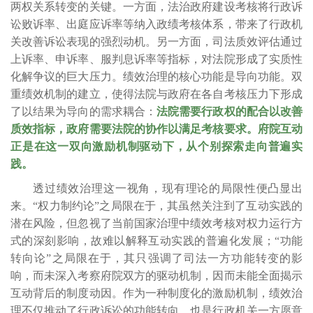
两权关系转变的关键。一方面，法治政府建设考核将行政诉
讼败诉率、出庭应诉率等纳入政绩考核体系，带来了行政机
关改善诉讼表现的强烈动机。另一方面，司法质效评估通过
上诉率、申诉率、服判息诉率等指标，对法院形成了实质性
化解争议的巨大压力。绩效治理的核心功能是导向功能。双
重绩效机制的建立，使得法院与政府在各自考核压力下形成
了以结果为导向的需求耦合：
法院需要行政权的配合以改善
质效指标，政府需要法院的协作以满足考核要求。府院互动
正是在这一双向激励机制驱动下，从个别探索走向普遍实
践。
透过绩效治理这一视角，现有理论的局限性便凸显出
来。“权力制约论”之局限在于，其虽然关注到了互动实践的
潜在风险，但忽视了当前国家治理中绩效考核对权力运行方
式的深刻影响，故难以解释互动实践的普遍化发展；“功能
转向论”之局限在于，其只强调了司法一方功能转变的影
响，而未深入考察府院双方的驱动机制，因而未能全面揭示
互动背后的制度动因。作为一种制度化的激励机制，绩效治
理不仅推动了行政诉讼的功能转向，也是行政机关一方愿意