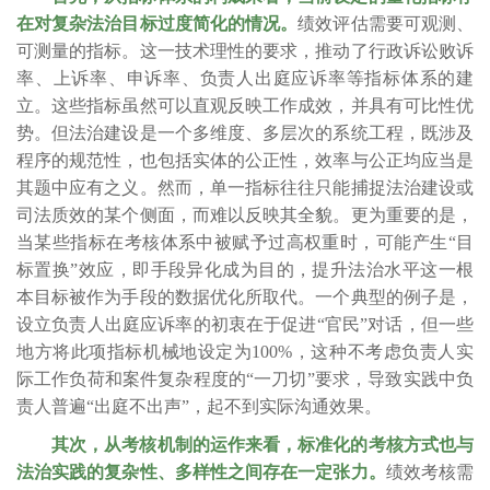
在对复杂法治目标过度简化的情况。
绩效评估需要可观测、
可测量的指标。这一技术理性的要求，推动了行政诉讼败诉
率、上诉率、申诉率、负责人出庭应诉率等指标体系的建
立。这些指标虽然可以直观反映工作成效，并具有可比性优
势。但法治建设是一个多维度、多层次的系统工程，既涉及
程序的规范性，也包括实体的公正性，效率与公正均应当是
其题中应有之义。然而，单一指标往往只能捕捉法治建设或
司法质效的某个侧面，而难以反映其全貌。更为重要的是，
当某些指标在考核体系中被赋予过高权重时，可能产生“目
标置换”效应，即手段异化成为目的，提升法治水平这一根
本目标被作为手段的数据优化所取代。一个典型的例子是，
设立负责人出庭应诉率的初衷在于促进“官民”对话，但一些
地方将此项指标机械地设定为100%，这种不考虑负责人实
际工作负荷和案件复杂程度的“一刀切”要求，导致实践中负
责人普遍“出庭不出声”，起不到实际沟通效果。
其次，从考核机制的运作来看，标准化的考核方式也与
法治实践的复杂性、多样性之间存在一定张力。
绩效考核需