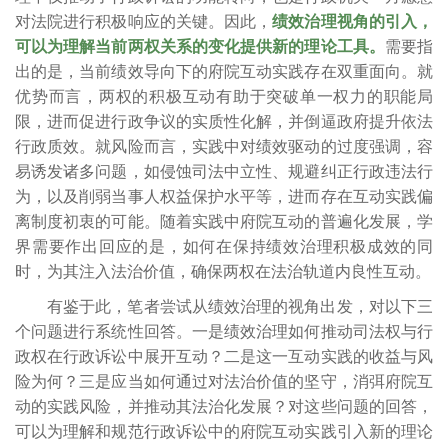
对法院进行积极响应的关键。因此，
绩效治理视角的引入，
可以为理解当前两权关系的变化提供新的理论工具。
需要指
出的是，当前绩效导向下的府院互动实践存在双重面向。就
优势而言，两权的积极互动有助于突破单一权力的职能局
限，进而促进行政争议的实质性化解，并倒逼政府提升依法
行政质效。就风险而言，实践中对绩效驱动的过度强调，容
易诱发诸多问题，如侵蚀司法中立性、规避纠正行政违法行
为，以及削弱当事人权益保护水平等，进而存在互动实践偏
离制度初衷的可能。随着实践中府院互动的普遍化发展，学
界需要作出回应的是，如何在保持绩效治理积极成效的同
时，为其注入法治价值，确保两权在法治轨道内良性互动。
有鉴于此，笔者尝试从绩效治理的视角出发，对以下三
个问题进行系统性回答。一是绩效治理如何推动司法权与行
政权在行政诉讼中展开互动？二是这一互动实践的收益与风
险为何？三是应当如何通过对法治价值的坚守，消弭府院互
动的实践风险，并推动其法治化发展？对这些问题的回答，
可以为理解和规范行政诉讼中的府院互动实践引入新的理论