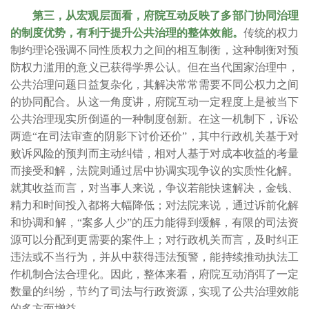
第三，从宏观层面看，府院互动反映了多部门协同治理
的制度优势，有利于提升公共治理的整体效能。
传统的权力
制约理论强调不同性质权力之间的相互制衡，这种制衡对预
防权力滥用的意义已获得学界公认。但在当代国家治理中，
公共治理问题日益复杂化，其解决常常需要不同公权力之间
的协同配合。从这一角度讲，府院互动一定程度上是被当下
公共治理现实所倒逼的一种制度创新。在这一机制下，诉讼
两造“在司法审查的阴影下讨价还价”，其中行政机关基于对
败诉风险的预判而主动纠错，相对人基于对成本收益的考量
而接受和解，法院则通过居中协调实现争议的实质性化解。
就其收益而言，对当事人来说，争议若能快速解决，金钱、
精力和时间投入都将大幅降低；对法院来说，通过诉前化解
和协调和解，“案多人少”的压力能得到缓解，有限的司法资
源可以分配到更需要的案件上；对行政机关而言，及时纠正
违法或不当行为，并从中获得违法预警，能持续推动执法工
作机制合法合理化。因此，整体来看，府院互动消弭了一定
数量的纠纷，节约了司法与行政资源，实现了公共治理效能
的多方面增益。