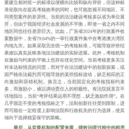
要建立相对统一的标准以便横向比较和纵向评价，但这种标
准化取向在提高考核效率的同时，也可能忽视不同地区、不
同类型案件的差异性。当前的法治建设考核多以省为单位展
开，但由于我国经济社会发展的不平衡，即便一省之内不同
地区间也往往差异巨大。比如，广东省2024年的行政案件收
案数据中，全省79.64%的一审行政案件集中在粤港澳大湾区
内地九市。如果采取完全统一的考核标准，可能导致评价结
果难以真实反映各地法治建设的实际进展。此外，考核机制
在激励与约束的平衡上也存在优化空间。当前考核更多关注
对未达标情况的问责，而对于在法治建设中的创新探索，或
因严格依法裁判而可能导致的某些指标波动，缺乏相应的正
向激励和容错机制。换言之，当前固定化的考核指标约束
多，而激励小，难以调动责任人的积极性。有法院就直言不
讳地指出，当前“考评结果运用不理想，缺乏激励作用”。在
几乎固定不变的考核指标之下，法制创新往往受到限制，进
而可能在一定程度上影响法院和行政机关的行为选择，使其
倾向于选择稳妥保守的策略。
最后，从监督机制的配置来看，绩效治理过程中的程序