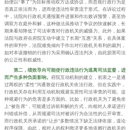
始便以“事了”为目标推动双方达成协议，而忽视行政行为是
否真正依法而为，进而使违法性审查流于形式。在诉讼过程
中，法院向行政机关通报案件进展和作出败诉预警，甚至协
调双方在庭外和解，这种做法虽推动了争议的快速解决，长
期来看却降低了司法审查对行政机关的威慑力。此外，如果
法院与政府在府院互动中建立了长期“互惠”关系，在具体案
件的审判中，法院难免倾向于作出对行政机关有利的裁判，
如对本该撤销的行政行为采用确认违法判决，由此损害司法
的公正性和权威性。
第二，绩效导向可能使行政违法行为逃离司法监督，进
而产生多种负面影响。
府院互动机制的建立，初衷之一是通
过两权的“柔性”沟通敦促行政机关依法行政。但在实践中，
行政机关存在利用互动机制规避实质性司法审查的可能。这
种规避行为的危害是多方面的。比如，行政机关为了避免坐
上“被告席”，可能通过诉前和解的方式，向相对人承诺进行
纠错或补偿，从而规避司法对被诉行为合法性的公开审查。
而行政机关所承诺的“让步”多数情况下缺乏法律依据，遑论
程序保障。由此，相对人的权利救济更多地依赖行政机关的