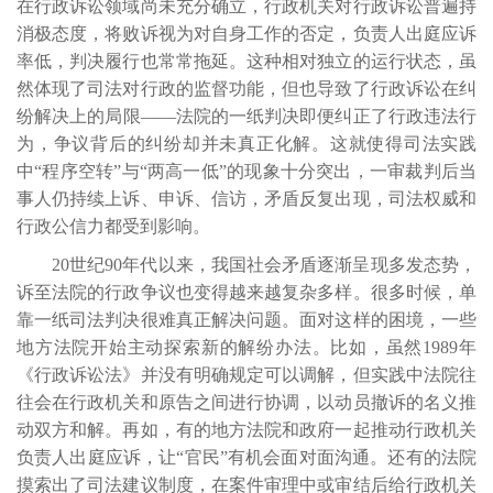
在行政诉讼领域尚未充分确立，行政机关对行政诉讼普遍持
消极态度，将败诉视为对自身工作的否定，负责人出庭应诉
率低，判决履行也常常拖延。这种相对独立的运行状态，虽
然体现了司法对行政的监督功能，但也导致了行政诉讼在纠
纷解决上的局限——法院的一纸判决即便纠正了行政违法行
为，争议背后的纠纷却并未真正化解。这就使得司法实践
中“程序空转”与“两高一低”的现象十分突出，一审裁判后当
事人仍持续上诉、申诉、信访，矛盾反复出现，司法权威和
行政公信力都受到影响。
20世纪90年代以来，我国社会矛盾逐渐呈现多发态势，
诉至法院的行政争议也变得越来越复杂多样。很多时候，单
靠一纸司法判决很难真正解决问题。面对这样的困境，一些
地方法院开始主动探索新的解纷办法。比如，虽然1989年
《行政诉讼法》并没有明确规定可以调解，但实践中法院往
往会在行政机关和原告之间进行协调，以动员撤诉的名义推
动双方和解。再如，有的地方法院和政府一起推动行政机关
负责人出庭应诉，让“官民”有机会面对面沟通。还有的法院
摸索出了司法建议制度，在案件审理中或审结后给行政机关