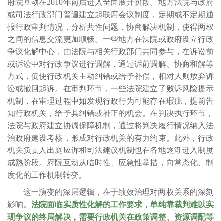
府院互动在
2010年前后进入全面展开阶段。地方法院与政府
或司法行政部门普遍建立起联席会议制度，定期或不定期通
报行政审判情况，分析共性问题，协商解决机制，使得两权
之间的信息交流更加顺畅。一些地方在法院或政府设立行政
争议化解中心，由法院与相关行政部门共同参与，在诉讼前
或诉讼中对行政争议进行调解，通过诉前调解、协商和解等
方式，促使行政机关主动纠错或给予补偿，相对人则放弃诉
讼或撤回起诉。在审判环节，一些法院建立了败诉风险提示
机制，在审理过程中如发现行政行为可能存在瑕疵，提前告
知行政机关，给予其纠错或补正的机会。在判决执行环节，
法院与政府建立协调保障机制，通过将判决履行情况纳入法
治政府建设考核，形成对行政机关的有力约束。此外，行政
机关负责人出庭应诉和司法建议机制也在各地逐渐进入制度
成熟阶段。府院互动从临时性、应急性举措，向常态化、制
度化的工作机制转变。
这一演变的深层逻辑，在于绩效治理对两权关系的深刻
影响。
法院面临实质性化解的工作要求，单纯靠裁判难以实
现争议的终局解决，需要行政机关在政策调整、资源调配等