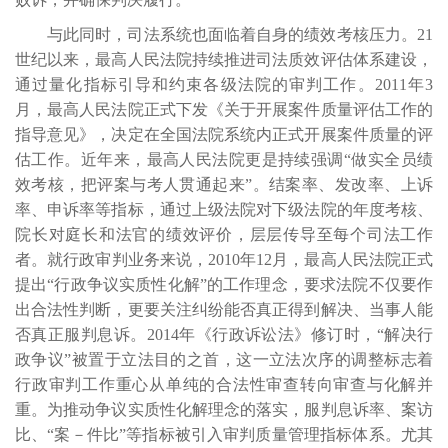
与此同时，司法系统也面临着自身的绩效考核压力。
21
世纪以来，最高人民法院持续推进司法质效评估体系建设，
通过量化指标引导和约束各级法院的审判工作。2011年3
月，最高人民法院正式下发《关于开展案件质量评估工作的
指导意见》，决定在全国法院系统内正式开展案件质量的评
估工作。近年来，最高人民法院更是持续强调“做实全员绩
效考核，把评案与考人贯通起来”。结案率、发改率、上诉
率、申诉率等指标，通过上级法院对下级法院的年度考核、
院长对庭长和法官的绩效评价，层层传导至每个司法工作
者。就行政审判业务来说，2010年12月，最高人民法院正式
提出“行政争议实质性化解”的工作理念，要求法院不仅要作
出合法性判断，更要关注纠纷能否真正得到解决、当事人能
否真正服判息诉。2014年《行政诉讼法》修订时，“解决行
政争议”被置于立法目的之首，这一立法次序的调整标志着
行政审判工作重心从单纯的合法性审查转向审查与化解并
重。为推动争议实质性化解理念的落实，服判息诉率、案访
比、“案－件比”等指标被引入审判质量管理指标体系。尤其