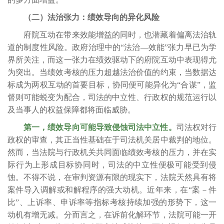
（二）法治张力：绩效导向的异化风险
府院互动在带来效能增益的同时，也潜藏着偏离法治轨
道的制度性风险。政府治理中的
“法治—效能”张力早已为学
界所关注，而这一张力在绩效驱动下的府院互动中表现得尤
为突出。当绩效考核的压力超越法治价值的约束，当数据达
标成为两权互动的首要目标，协同便可能异化为“合谋”，监
督则可能蜕变为配合，司法的中立性、行政权的规范运行以
及当事人的权益保障都将面临威胁。
第一，绩效导向可能导致侵蚀司法中立性。
司法权对行
政权的审查，其正当性基础在于司法机关居中裁判的地位。
然而，当法院与行政机关共同面临绩效考核的压力，并在实
际行为上形成目标协同时，司法的中立性便极可能受到侵
蚀。不得不说，在审判资源有限的现实下，法院天然具有将
案件导入调解或和解程序的强大动机。近年来，在“案－件
比”、上诉率、申诉率等指标考核持续加强的形势下，这一
动机有增无减。分而言之，在诉前化解环节，法院可能一开