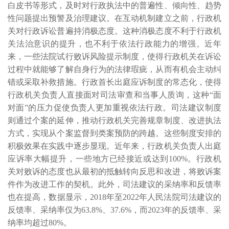
白皮书等形式，及时对行政执法中的普遍性、倾向性、趋势
性问题提出预警及治理建议。在互动机制建立之前，行政机
关对行政诉讼普遍持消极态度。这种消极态度不利于行政机
关法治意识的提升，也不利于依法行政能力的增强。近年
来，一些法院试行败诉风险提示制度，使得行政机关在诉讼
过程中就能够了解自身行为的法律瑕疵，从而有机会主动纠
错或采取补救措施。行政首长出庭应诉制度的常态化，使得
行政机关负责人直接面对司法审查和当事人质询，这种“面
对面”的压力促使负责人更加重视依法行政。司法建议制度
则通过个案的延伸，推动行政机关完善规章制度、改进执法
方式，实现从个案监督到类案预防的跨越。这些制度安排的
积极效果在实践中逐步显现。近年来，行政机关负责人出庭
应诉率大幅提升，一些地方已经接近或达到100%。行政机
关对败诉的态度也从最初的抵触转向反思和改进，将败诉案
件作为改进工作的契机。此外，司法建议的采纳率和反馈率
也在提高，数据显示，2018年至2022年人民法院司法建议的
反馈率、采纳率仅为63.8%、37.6%，而2023年的反馈率、采
纳率均超过80%。