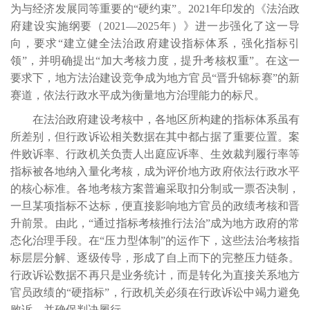
为与经济发展同等重要的“硬约束”。2021年印发的《法治政
府建设实施纲要（2021—2025年）》进一步强化了这一导
向，要求“建立健全法治政府建设指标体系，强化指标引
领”，并明确提出“加大考核力度，提升考核权重”。在这一
要求下，地方法治建设竞争成为地方官员“晋升锦标赛”的新
赛道，依法行政水平成为衡量地方治理能力的标尺。
在法治政府建设考核中，各地区所构建的指标体系虽有
所差别，但行政诉讼相关数据在其中都占据了重要位置。案
件败诉率、行政机关负责人出庭应诉率、生效裁判履行率等
指标被各地纳入量化考核，成为评价地方政府依法行政水平
的核心标准。各地考核方案普遍采取扣分制或一票否决制，
一旦某项指标不达标，便直接影响地方官员的政绩考核和晋
升前景。由此，
“通过指标考核推行法治”成为地方政府的常
态化治理手段。在“压力型体制”的运作下，这些法治考核指
标层层分解、逐级传导，形成了自上而下的完整压力链条。
行政诉讼数据不再只是业务统计，而是转化为直接关系地方
官员政绩的“硬指标”，行政机关必须在行政诉讼中竭力避免
败诉，并确保判决履行。