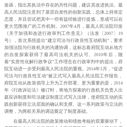
发函，指出其执法中存在的共性问题，建议其改进执法。最
高人民法院注意到了基层自发性的创新实践，总体上持肯定
态度，并且尝试把其中一些有益经验进行提炼，形成可以在
更大范围推广的工作机制。2007年4月，最高人民法院印发
《关于加强和改进行政审判工作意见》（法发〔2007〕19
号），首次系统提出“建立司法与行政良性互动机制”，要求
加强法院与行政机关的沟通协调，这标志着府院互动从地方
的自发探索获得了最高司法机关的认可。2010年后，随
着“实质性化解行政争议”工作理念在行政审判中的提出，府
院互动进一步受到最高人民法院的重视。2014年3月，“促进
司法与行政良性互动”被正式写入最高人民法院工作报告，
府院互动从政策倡导上升为工作部署。更为重要的是，2014
年《行政诉讼法》修订时，将地方探索的行政机关负责人出
庭应诉制度和司法建议制度正式写入法律，使府院互动的实
践创新获得立法层面的确认和支撑。这一系列政策与立法的
调整，为两权关系的调适奠定了制度基础。
在最高人民法院的政策推动和绩效考核的双重驱动下，