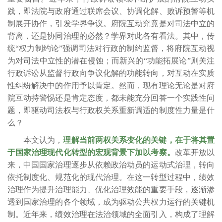
践，即法院与政府通过联席会议、协调化解、败诉预警等机
制展开协作，引发学界争议。府院互动究竟是对司法中立的
背离，还是协同治理的必然？学界对此各有看法。其中，传
统“权力制约论”强调司法对行政的制约监督，将府院互动视
为对司法中立性的潜在侵蚀；而新兴的“功能拓展论”则关注
行政诉讼从监督行政向争议化解的功能转向，对互动在实质
性纠纷解决中的作用予以肯定。然而，现有理论无论是对府
院互动持警惕还是肯定态度，都未能充分回答一个实践性问
题，即驱动司法权与行政权关系重新调适的制度性力量是什
么？
本文认为，
理解当前两权关系变化的关键，在于将其置
于国家治理现代化转型的宏观背景下加以考察。
改革开放以
来，中国国家治理逐步从依赖政治动员的运动式治理，转向
依托制度化、规范化的现代治理。在这一转型过程中，绩效
治理作为提升治理能力、优化治理效能的重要手段，逐渐渗
透到国家治理的各个领域，成为驱动公共权力运行的关键机
制。近年来，绩效治理在法治领域的全面引入，构成了理解