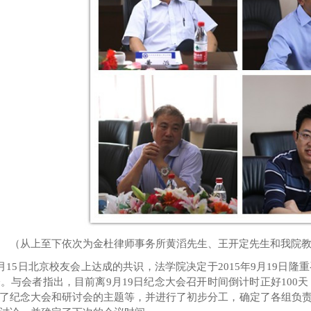
（从上至下依次为金杜律师事务所黄滔先生、王开定先生和我院
月15日北京校友会上达成的共识，法学院决定于2015年9月19日
会。与会者指出，目前
离
9
月
19
日纪念大会
召开时间
倒计时正好
100
天
了纪念大会和研讨会的主题等
，
并进行了初步
分工
，确定了各组负