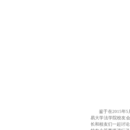
鉴于在
2015
年5
易大学法学院校友
长和
校友们
一起
讨论