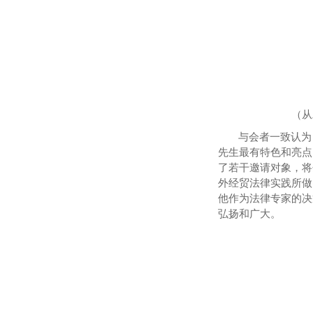
（从
与会者一致
认为
先生最有特色
和亮点
了若干邀请对象，将
外经贸
法律实践
所
做
他作为法律专家的决
弘扬
和广大
。