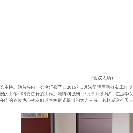
（会议现场）
长主持。她首先向与会者汇报
了自
2015
年
3
月
法学院
启动
校友工作以
展的工作
和将要进行的
工作
。她特别提到
，
“
万事开头难
”
，在法学
在内的各位热心
校友们
以各种形式提供
的
大力
支持
，包括感谢今天