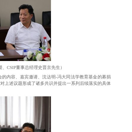
授、
CSIP
董事总经理史晋京先生
）
会的内容、嘉宾邀请、
沈达明
-
冯大同
法学教育基金
的募捐
针对上述议题形成了
诸多共识并提出一系列
后续落实
的具体