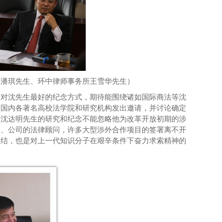
问潘琪先生、环中律师事务所王雪华先生）
是对沈先生最好的纪念方式，期待能
围绕诸如国际商法等沈
向
国内
各
著名
高校
法学院
和研究机构发出邀请
，并讨论确定
对沈达明先生的研究
和纪念
不能忽略
他
为
改革开放初期
的涉
门、公司的法律顾问，许多大型涉外合作项目的签署离不开
总结
，
也是
对
上
一代知识分子
在艰辛条件下奋力
求索精神的