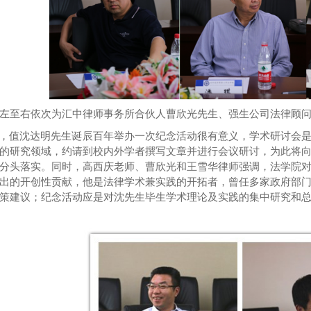
左至右依次为汇中律师事务所合伙人曹欣光先生、强生公司法律顾
，值沈达明先生诞辰百年举办一次纪念活动很有意义，
学术研讨会
的研究领域，约请
到
校内外学者撰写
文章
并进行会议研讨
，
为此
将
分头落实。
同时
，
高西庆老师、曹欣光和王雪华律师强调，法学院
出的
开创性
贡献
，他是法律学术兼
实践的开拓者
，
曾任
多家政府部
策建议
；
纪念
活动
应
是对沈先生
毕生学术理论及实践
的
集中
研究
和