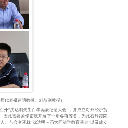
教师代表盛建明教授、刘彤副教授）
隆重召开“沈达明先生百年诞辰纪念大会”，并成立对外经济贸
，
因此
需要紧锣密鼓开展下一步各项筹备，为此
石静霞院
责人。与会者
还就
“
沈达明－冯大同法学教育
基金
”
以及成立