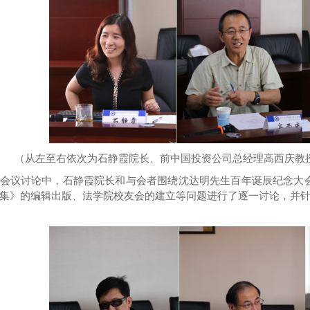
（
从左至右依次为石静霞院长、
前中国投资公司总经理高西庆教
会议讨论中，石静霞院长和
与会者围绕
沈达明先生百年诞辰
纪念大
集》
的编辑出版
、
法学院校友会
的
建立
等问题进行了逐一讨论
，
并