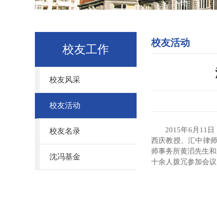
校友活动
校友工作
校友风采
校友活动
2015
年
6
月
11
日
校友名录
西庆教授、
汇中律
师事务所黄滔先生和
沈冯基金
十余人
拨冗
参加会议