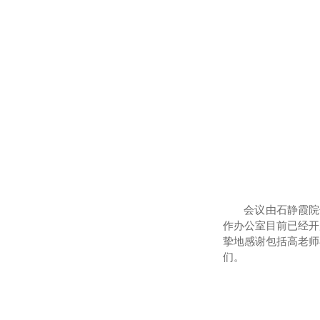
会议由石静霞院
作办公室
目前
已经开
挚地
感谢
包括高老师
们
。