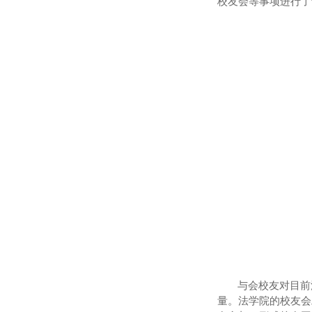
校友
会
等
事项
进行了
与会校友对目前
量。
法学院的
校友会