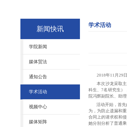
学术活动
新闻快讯
学院新闻
媒体贸法
2018
年
11
月
29
通知公告
本次沙龙采取主
科生、
7
名研究生）
学术活动
院冯辉副院长、助理
活动开始，首先
视频中心
为，为防止遗漏和重
合同上的请求权和侵
媒体矩阵
她分别分析了普通乘