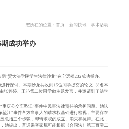
您所在的位置：
首页
新闻快讯
学术活动
-
-
5期成功举办
5
期
“
贸大法学院学生法律沙龙
”
在宁远楼
232
成功举办。
题进行探讨。本期沙龙共收到
15
位同学提交的论文（
8
名本
由张婷婷、王沁雪二位同学做主题发言，并邀请到了法学
了
“
重庆公交车坠江
”
事件中民事法律责任
的承担问题。她认
车坠江
”
事件各方当事人的请求权基础进行检视，主要存在
现应包括三个步骤，即请求权的成立、消灭和抗辩。在此，
先，她提出，普通乘客家属可能根据《合同法》第三百零二