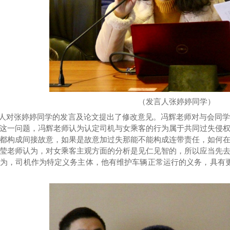
（发言人张婷婷同学）
人对张婷婷同学的发言及论文提出了修改意见。冯辉老师对与会同
这一问题，冯辉老师认为认定司机与女乘客的行为属于共同过失侵
都构成间接故意，如果是故意加过失那能不能构成连带责任，如何
莹老师认为，对女乘客主观方面的分析是见仁见智的，所以应当先
认为，司机作为特定义务主体，他有维护车辆正常运行的义务，具有