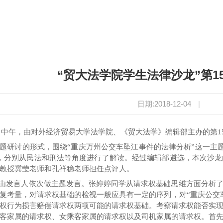
“贸大法学院学生法律沙龙”第1
日期:2018-12-04
|
日中午，由对外经济贸易大学法学院、《贸大法学》编辑部主办的第
1
题研讨的形式，围绕
“
重庆万州公交车坠江事件的法律分析
”
这一主
，分别从民法和刑法等角度进行了解读。经过编辑部遴选，本次沙龙
教授冀莹老师和孔祥稳老师担任点评人。
由发言人依次做主题发言。张婷婷同学从请求权基础思维方面分析
复
考量
，对请求权基础的检视一般应具有一定的序列，对
“
重庆公交
权行为损害赔偿请求权两项可能的请求权基础。考察请求权能
否
实
客家属的请求权、女乘客家属的请求权以及司机家属的请求权。首