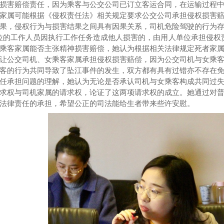
损害赔偿责任，因为乘客与公交公司已订立客运合同，在运输过程
家属可能根据《侵权责任法》相关规定要求公交公司承担侵权损害
果，侵权行为与损害结果之间具有因果关系，司机危险驾驶的行为
位的工作人员因执行工作任务造成他人损害的，由用人单位承担侵权
乘客家属能否主张精神损害赔偿，她认为根据相关法律规定死者家
让公交司机、女乘客家属承担侵权损害赔偿，因为公交司机与女乘
客的行为共同导致了坠江事件的发生，双方都有具有过错亦不存在
任承担问题的理解，她认为无论是否承认司机与女乘客构成共同过
求权与司机家属的请求权，论证了这两项请求权的成立。她通过对
法律责任的承担，希望公正的司法能给生者带来些许安慰。