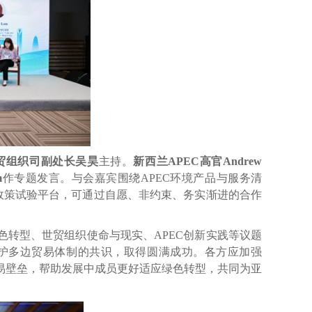
贸组织司副处长吴昊
主持。
新西兰
APEC
高官
Andrew
m
作专题发言。与会嘉宾围绕
APEC
环境产品与服务清
政策试验平台，可通过自愿、非约束、务实渐进的合作
色转型、世贸组织使命与现实、
APEC
创新实践等议题
护多边贸易体制的共识，取得圆满成功。各方应加强
易壁垒，帮助发展中成员更好适应绿色转型，共同为亚