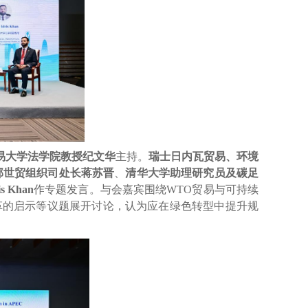
易大学法学院教授纪文华
主持。
瑞士日内瓦贸易、环境
部世贸组织司处长蒋苏晋
、
清华大学助理研究员及碳足
is Khan
作专题发言。与会嘉宾围绕
WTO
贸易与可持续
革的启示等议题展开讨论，认为应在绿色转型中提升规