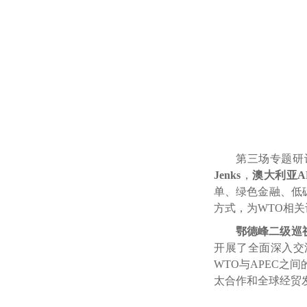
第三场专题研
Jenks
，
澳大利亚
A
单、绿色金融、低
方式，为
WTO
相关
鄂德峰二级巡
开展了全面深入交
WTO
与
APEC
之间
太合作和全球经贸