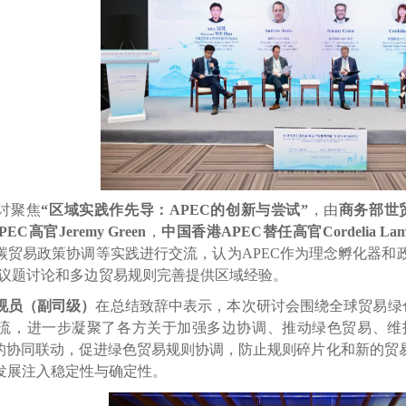
讨聚焦
“区域实践作先导：
APEC
的创新与尝试”
，由
商务部世
PEC
高官
Jeremy Green
，
中国香港
APEC
替任高官
Cordelia La
碳贸易政策协调等实践进行交流，认为
APEC
作为理念孵化器和
议题讨论和多边贸易规则完善提供区域经验。
视员（副司级）
在总结致辞中表示，本次研讨会围绕全球贸易绿
流，进一步凝聚了各方关于加强多边协调、推动绿色贸易、维
的协同联动，促进绿色贸易规则协调，防止规则碎片化和新的贸
发展注入稳定性与确定性。