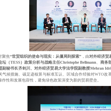
讨聚焦
“世贸组织的使命与现实：从僵局到探索”
，由
对外经济贸
论坛（
TESS
）政策分析与战略主任
Christophe Bellmann
、
商务
盟副秘书长齐剑川、对外经济贸易大学法学院副教授
Mehran Idr
关气候措施、碳足迹核算与标准互认、区域合作经验对
WTO
改
操作性和发展包容性，避免绿色政策演变为新的贸易壁垒。