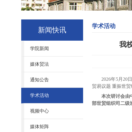
学术活动
新闻快讯
我
学院新闻
媒体贸法
2026
年
5
月
20
通知公告
贸易议题 重振世
学术活动
本次研讨会由
部世贸组织司二级
视频中心
媒体矩阵