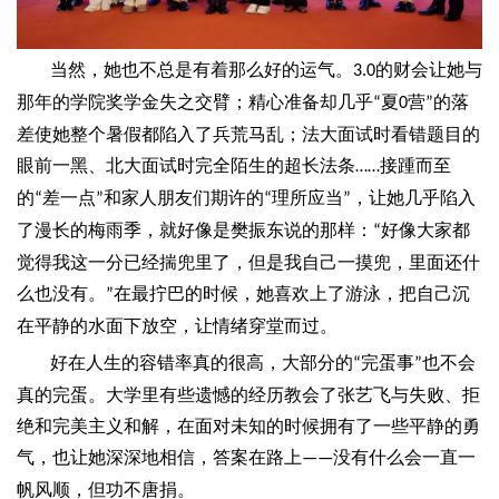
当然，她也不总是有着那么好的运气。
的财会让她与
3.0
那年的学院奖学金失之交臂；精心准备却几乎
夏
营
的落
“
0
”
差使她整个暑假都陷入了兵荒马乱；法大面试时看错题目的
眼前一黑、北大面试时完全陌生的超长法条
接踵而至
……
的
差一点
和家人朋友们期许的
理所应当
，让她几乎陷入
“
”
“
”
了漫长的梅雨季，就好像是樊振东说的那样：
好像大家都
“
觉得我这一分已经揣兜里了，但是我自己一摸兜，里面还什
么也没有。
在最拧巴的时候，她喜欢上了游泳，把自己沉
”
在平静的水面下放空，让情绪穿堂而过。
好在人生的容错率真的很高，大部分的
完蛋事
也不会
“
”
真的完蛋。大学里有些遗憾的经历教会了张艺飞与失败、拒
绝和完美主义和解，在面对未知的时候拥有了一些平静的勇
气，也让她深深地相信，答案在路上
没有什么会一直一
——
帆风顺，但功不唐捐。