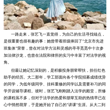
一路走来，张艺飞一直觉得，为自己的生活寻找锚点，
是很重要也很有趣的事：她曾带着班级捧回了
北京市先进
“
班集体
荣誉，曾在对法学方法和灵感的寻寻觅觅中十次参
”
加法律沙龙，也曾在法院和律所的实习中丰富了对法学的视
角。
但最让她记忆深刻的，是积极投身朋辈帮扶，担任红色
助手的经历。大二那年，学工部面向各个学院招募成绩优异
的同学，为低年级同学、挂科重修的同学以及需要补习的同
学开设辅导课程。彼时，张艺飞刚刚踏入法学的殿堂，所修
的课程虽不多，但对于法学的热爱和朋辈互助的热情早已在
心中悄然萌芽，于是她开始了自己的
讲课
生涯。从大二到
“
”