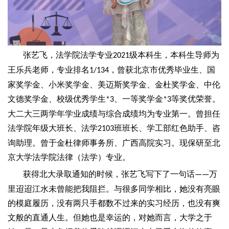
张艺飞，法学院法学专业
级本科生，本科生导师为
2021
王乐兵老师，专业排名
，曾获北京市优秀毕业生、国
1/134
家奖学金、小米奖学金、美迈斯奖学金、金杜奖学金、中伦
文德奖学金、校级优秀学生
、一等奖学金
等奖优荣誉。
*3
*3
大二大三两学年学业成绩与综合成绩均为专业第一。曾担任
法学院年级大班长、法学
班班长、学工部红色助手、咨
2103
询助理。曾于金杜律师事务所、广西高院实习。现保研至北
京大学法学院法律（法学）专业。
获得北大录取通知的时候，张艺飞写下了一句话
万
——
里迢迢江水未曾能把我阻拦。与很多同学相比，她没有亮眼
的模庭履历，没有两只手都数不过来的实习经历，也没有爽
文般的直通人生。但她也是幸运的，对她而言，大学之于