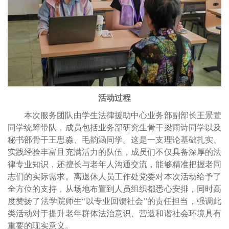
活动过程
本次服务团队由学生法律
援助
中心业务部副部长王景萱
同学统筹带队，成员包括业务部研究生骨干梁雨诗同学以及
秘书
部骨干王思淼、毛韵涵同学。这是一支理论基础扎实、
实践经验丰富且充满活力的队伍，成员们不仅具备深厚的法
律专业知识，还擅长与老年人沟通交流，能够精准把握老同
志们的实际需求。离退休人员工作处党委对本次活动给予了
全方位的支持，从场地布置到人员组织都悉心安排，同时高
度赞扬了法学院师生“以专业回馈社会”的责任担当，强调此
类活动对于提升老年群体法治意识、营造和谐社会环境具有
重要的现实意义。