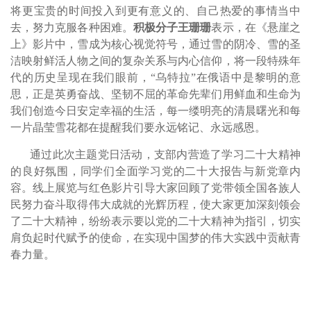
将更宝贵的时间投入到更有意义的、自己热爱的事情当中
去，努力克服各种困难。
积极分子王珊珊
表示，在《悬崖之
上》影片中，雪成为核心视觉符号，通过雪的阴冷、雪的圣
洁映射鲜活人物之间的复杂关系与内心信仰，将一段特殊年
代的历史呈现在我们眼前，
“
乌特拉
”
在俄语中是黎明的意
思，正是英勇奋战、坚韧不屈的革命先辈们用鲜血和生命为
我们创造今日安定幸福的生活，每一缕明亮的清晨曙光和每
一片晶莹雪花都在提醒我们要永远铭记、永远感恩。
通过此次主题党日活动，支部内营造了学习二十大精神
的良好氛围，同学们全面学习党的二十大报告与新党章内
容。线上展览与红色影片引导大家回顾了党带领全国各族人
民努力奋斗取得伟大成就的光辉历程，使大家更加深刻领会
了二十大精神，纷纷表示要以党的二十大精神为指引，切实
肩负起时代赋予的使命，在实现中国梦的伟大实践中贡献青
春力量。