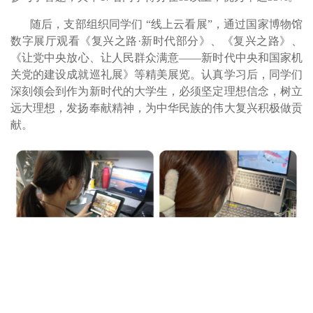
随后，支部组织同学们
“
线上云看展
”
，通过
国家博物馆
数字展厅
观看《复兴之路
·
新时代部分》、《复兴之路》、
《让党中央放心、让人民群众满意
——
新时代中央和国家机
关党的建设成就巡礼展》等精美展览。认真学习后，同学们
深刻领会到作为新时代的大学生，必须坚定理想信念，树立
远大理想，发扬奉献精神，为中华民族的伟大复兴积极做贡
献。