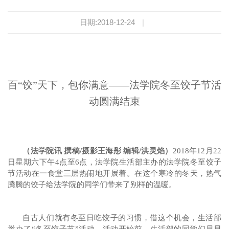
日期:2018-12-24
|
百“饺”天下，包你满意——法学院冬至饺子节活
动圆满结束
（法学院讯 撰稿/摄影王海彤 编辑/
洪灵焰
）
2018年12月22
日星期六
下午4点至6点，法学院生活部主办的法学院冬至饺子
节活动在一食堂三层热闹地开展着。
在这个寒冷的冬天，热气
腾腾的饺子给法学院的同学们带来了别样的温暖。
自古人们就有冬至日吃饺子的习惯，借
这个
机会
，生活部
举办
了“
冬
至饺子节”活动。活动开始前，生活部的同学们早早