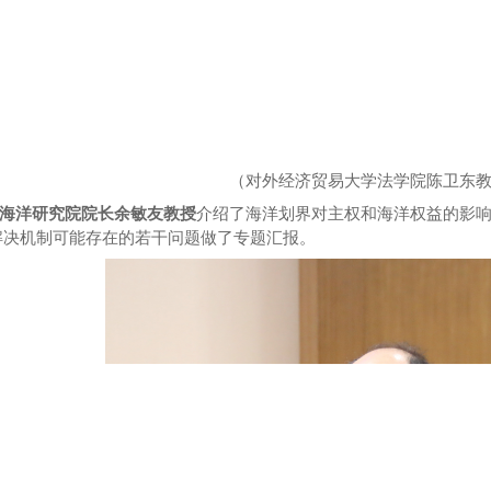
（对外经济贸易大学法学院陈卫东
海洋研究院院长余敏友教授
介绍了海洋划界对主权和海洋权益的影
解决机
制可能存在的若干
问题做
了专题
汇报
。