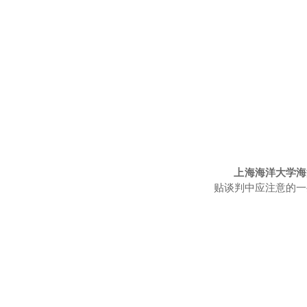
上海海洋大学海
贴
谈判中应注意的
一