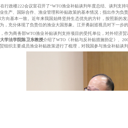
午，在行政楼222会议室召开了“WTO渔业补贴谈判年度总结、谈判支
业生产、国际合作、渔业管理和补贴政策的基本情况
；
指出作为负
和方向
基本一致
。
近年来我国始终坚持生态优先的方针，按照新的发
为
，充分体现了负责任的渔业大国形象。
江开勇副巡视员对下一步
，
作为商务部WTO渔业补贴谈判支持项目的受托单位，对外经济
大学法学院陈卫东教授
介绍了WTO《补贴与反补贴措施协定》、
2
贸组织主要成员渔业补贴政策进行了梳理，对我国参与渔业补贴谈