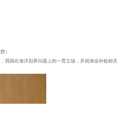
教授）
响，
我国在海洋划界问题上的
一贯
立场
，并就
渔业
补贴相关