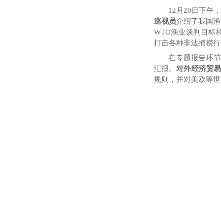
12月20日下
巡视员
介绍了我国渔
WTO渔业谈判目标
打击各种非法捕捞行
在专题报告环节
汇报。
对外经济贸易
规则
，并
对美欧等世