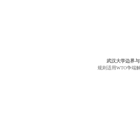
武汉大学边界与
规则
适用
WTO争端