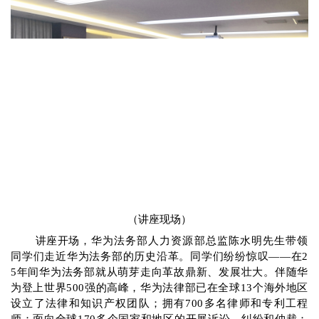
（讲座现场）
讲座开场，
华为法务部
人力资源
部总监陈水明先生
带领
同学们走近华为法务部的历史沿革。同学们纷纷惊叹
——
在2
5年间
华为法务部
就从萌芽走向革故鼎新、发展壮大。
伴随华
为登上世界500强的
高峰，华为法律部已在
全球13
个海外地区
设立了法律和知识产权团队；
拥有700
多名律师和专利工程