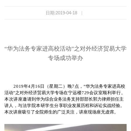
日期:2019-04-18
|
“华为法务专家进高校活动”之对外经济贸易大学
专场成功举办
2019年
4
月
16
日
（星期二）
晚
7点，
“
华为法务专家进高校
活动
”
之对外经济贸易大学专场
在宁远
楼
729
会议室
顺利
举行。
本次讲座
邀请
到
华为综合业务法务支持部
部长郭力律师
担任主
讲
人
，与法学院本研学生
分享
职业发展历程和
诉讼实战经验
。
本次讲座吸引了全院师生的广泛关注，讲座现场座无虚席。