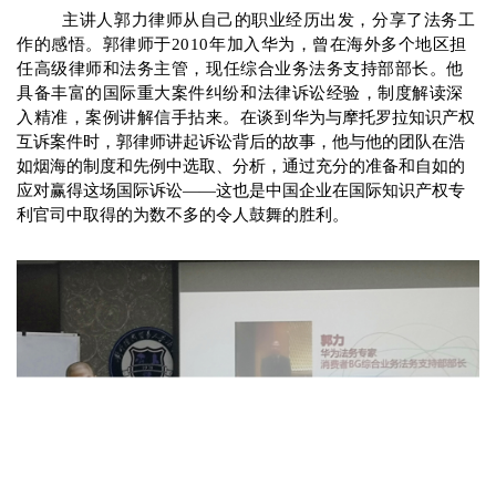
主
讲
人
郭力
律师从自己的职业经历出发，分享了法务工
作的感悟。郭律师
于
2010
年加入
华为
，曾在海外多个地区担
任高
级
律
师
和法
务
主管
，
现任
综合业务法务支持部部长
。他
具
备
丰富的国
际
重大案件
纠纷
和法律
诉讼经验
，制度解读深
入精准，案例讲解信手拈来。在谈到
华为与
摩托罗拉
知识产权
互诉案件时，郭
律师
讲起
诉讼
背后的故事，
他与他的团队在浩
如烟海的制度和先例中选取、分析，通过充分的准备和自如的
应对
赢得这场
国际
诉讼
——
这也是中国企业在国际知识产权专
利官司中取得的为数不多的
令人鼓舞的
胜利
。