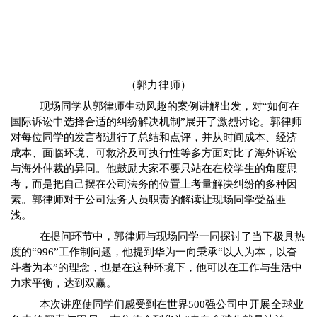
（
郭力
律师
）
现场
同学
从郭律师
生动风趣的案例讲解出发，对“如何在
国际诉讼中选择合适的纠纷解决机制”展开了激烈讨论。郭
律师
对每位同学的发言都进行了总结和点评，并从时间成本、经济
成本、面临环境、可救济及可执行性等多方面对比
了海外诉讼
与海外仲裁的
异同。他鼓励大家不要只站在在校学生的角度思
考，而是把自己摆在
公司法务
的位置上考量
解决纠纷的多种因
素
。
郭
律师
对于公司法务人员职责的解读让现场同学受益匪
浅。
在提问环节
中
，
郭
律师
与现场同学一同探讨了当下极具热
度
的“996”工作制
问题
，
他提到华为一向秉承“以人为本，以奋
斗者为本”的理念，也是
在
这种环境下，他可以在工作与生活中
力求
平衡，
达到双赢。
本次讲座
使
同学们
感受到
在世界500强
公司中开展
全球业