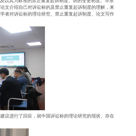
及
以其为
标准
的
禁止
重复起诉
制度
、
诉
的变更制度。
华东
篇论文
介绍
自己对诉讼标的
及
禁止重复起诉制度的
理解
，
来
位
学者
对
诉讼标的
理论研究、
禁止
重复起诉制度、
论文
写作
和建议
进行了
回应，
就
中国诉讼标的理论研究的现状、
存在