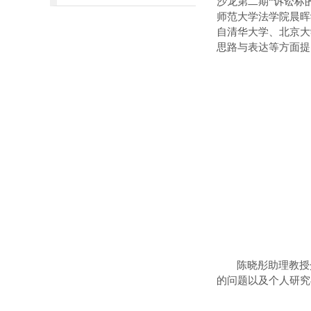
沙龙第二期“诉讼标
师范
大学法学院
晨晖
自
清华大学、
北京大
思路与表达等方面
提
陈晓彤助理教授
的问题
以及个人
研究