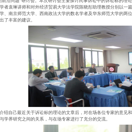
的前沿问题”研讨会
。本次研讨会
主要探讨
民事诉讼中
的诉讼标的理论
学者
袁琳讲师和对外经济贸易大学法学院
陈晓彤
助理教授
分别
以一
学
、
南京师范
大学、
西南
政法大学
的
数名学者
及
华东师范大学的两
出
了丰富的建议。
介绍
自己
最近
关于诉讼标的理论的
文章
后，
对在场
各位专家的
意见
与学界研究之间的关系
，
与在场专家进行了充分的交流
。