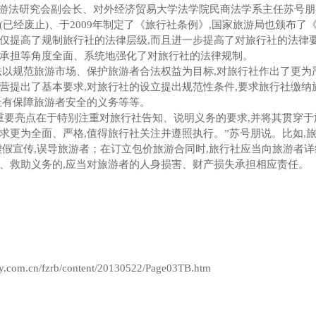
游法研究会副会长、对外经济贸易大学法学院民商法学系主任苏号朋
(
已经废止
)
、于
2009
年制定了《旅行社条例》
,
国家旅游局也颁布了
仅提高了规制旅行社的法律层级
,
而且进一步提高了对旅行社的法律
承担等角度全面、系统地强化了对旅行社的法律规制。
法以规范旅游市场、保护旅游者合法权益为目标
,
对旅行社作出了更为
营提出了基本要求
,
对旅行社的设立提出规范性条件
,
要求旅行社缴纳
社有保障旅游者安全的义务等等。
重要亮点在于特别注重对旅行社告知、说明义务的要求
,
并将其贯穿于
求更为全面、严格
,
值得旅行社关注并遵照执行。
”
苏号朋说。比如
,
虚假宣传
,
误导旅游者；在订立包价旅游合同时
,
旅行社应当向旅游者详
、救助义务的
,
应当对旅游者的人身损害、财产损失承担相应责任。
aily.com.cn/fzrb/content/20130522/Page03TB.htm