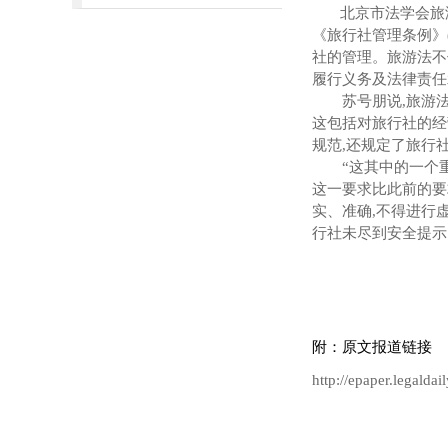
北京市法学会旅
《旅行社管理条例》
社的管理。旅游法不
履行义务及法律责任
苏号朋说
,
旅游
这包括对旅行社的经
规范
,
还规定了旅行
“
这其中的一个
这一要求比此前的要
实、准确
,
不得进行
行社未尽到安全提示
附：原文报道链接
http://epaper.legald