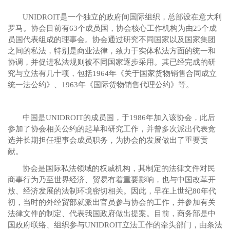
UNIDROIT
是一个独立的政府间国际组织，总部设在意大利
罗马。协会目前有
63
个成员国，协会核心工作机构为由
25
个成
员国代表组成的理事会。协会通过研究不同国家以及国家集团
之间的私法，特别是商业法律，致力于实体私法方面的统一和
协调，并促进私法规则被不同国家逐步采用。其已经完成的研
究与立法有几十项，包括
1964
年《关于国家货物销售合同成立
统一法公约》、
1963
年《国际货物销售代理公约》等。
中国是
UNIDROIT
的成员国，于
1986
年加入该协会，此后
参加了协会相关公约的起草和研究工作，并曾多次派出代表竞
选并长期担任理事会成员职务，为协会的发展做出了重要贡
献。
协会是国际私法领域的权威机构，其制定的法律文件对民
商事行为乃至世界经济、贸易有着重要影响，也与中国改革开
放、经济发展的法制环境密切相关。因此，早在上世纪
80
年代
初，当时的外经贸部就派出官员参与协会的工作，并参加有关
法律文件的制定、代表我国政府做出提案。目前，商务部是中
国政府联络、组织参与
UNIDROIT
立法工作的牵头部门，由条法