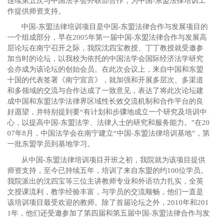
连续第五次与中国法学会外联部合作，为中国
-
东盟法律培训工
作提供师资支持。
中国
-
东盟法律培训项目是中国
-
东盟法律合作与发展项目的
一个组成部分，早在
2005
年第一届中国
-
东盟法律合作与发展高
层论坛在南宁召开之际，我院沈四宝教授、丁丁教授就受邀参
加当时的论坛，以我校为依托的中国法学会国际经济法学研究
会亦成为该论坛的创始会员。在此次会议上，来自中国和东盟
十国的代表签署《南宁宣言》，就加强和开展多层次、多渠道
和多领域的交流与合作达成了一致意见，表达了将此次论坛建
成中国和东盟法学法律界区域性长效交流机制和合作平台的良
好愿望，并特别提到要
“
有计划和步骤地成立一个研究及培训中
心，以提高中国
-
东盟法学、法律人士的研究和服务能力。”在
20
07
年
8
月，中国法学会在南宁建立
“
中国
-
东盟法律培训基地
”
，第
一批东盟学员到基地学习。
从中国
-
东盟法律培训项目开班之初，我院就为该项目提供
师资支持，至今已持续五年，培训了来自东盟的约
100
位学员。
我院派出的沈四宝等三位主讲教师专业和外语功力扎实，全英
文授课流利，教学经验丰富，与学员的交流顺畅，他们一直是
该培训项目最受欢迎的教师。除了首届论坛之外，
2010
年和
201
1
年，他们还受邀参加了第四届和第五届中国
-
东盟法律合作与发