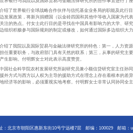
世界银行与我院以及国际贸易与金融法律研究所的合作事宜进行了
介绍了世界银行全球战略合作伙伴与信托基金业务局的职能及此行
边发展政策，将新兴捐赠国（以金砖四国和其他中等收入国家为代
关注的热点。付女士此行目的是寻找在中国具有影响力的大学、研
边组织积极参与国际规则的制定或修改，如何通过国际多边组织大
介绍了我院以及国际贸易与金融法律研究所的特色：第一，人力资
担任重要职务，与政府部门具有天然的联系；第三，从事的研究主
产生影响。付明辉女士对此表示高度赞赏。
中国社会科学院农村发展研究所副研究员兼小额信贷研究室主任孙
援外方式与西方以人权为主导的援助方式在理念上存在着根本的差
地经济等的影响，必须重视实地考察。付明辉女士非常认同孙同全
址：北京市朝阳区惠新东街10号宁远楼7层
邮编：100029
邮箱：
u