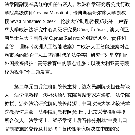
法学院副院长龚红柳担任与谈人。欧洲科学研究所公共行政
学院高级讲师Cristina Mariottini，瑞典斯德哥尔摩大学副教
授Seyad Mohamed Sideek，伦敦大学助理教授郑兆祐，卢森
堡大学欧洲法研究中心高级研究员Güneş Ünüvar，澳大利亚
南昆士兰大学副教授 Ciprian Radavoi分别就“风险、责任和
监管：理解《欧洲人工智能法案》”“欧洲人工智能法案对金
融市场的影响”“人工智能时代的法学实证研究”“外星空间的
外国投资保护”“高等教育中的绩点通胀：以澳大利亚高等院
校为视角”作主题发言。
第二单元由龚红柳副院长主持，边永民副院长担任与谈
人。法学院教授、涉外法治研究院首席专家左海聪，法学院
教授、涉外法治研究院副院长薛源，中国政法大学比较法学
院教授何启豪，法学院副教授阿瑟·丘，北京采安律师事务
所合伙人、法学博士、经济学博士后石伟分别就“中美出口
管制措施的交锋及其影响”“替代性争议解决在中国的发