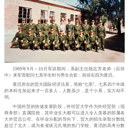
1989年9月～10月军训期间，系副主任陆志芳老师（后排
中）来军营慰问七系学生时与男生合影；前排右四为黄滔。
黄滔所在的贸大国际经济法系，简称“七系”。七系四个年级
的本科生加起来才一百多人，人数虽少，是个小系，实力却不
弱。
中国外贸的快速发展阶段，外经贸大学作为外经贸部（现
商务部）直属院校，其毕业生大都可以进入令人羡慕的部属各
大外贸总公司。在毕业分配的导向下，贸大的招生录取分数线
超过了北大，成为各省状元扎堆的热门学校。黄滔的高考分数