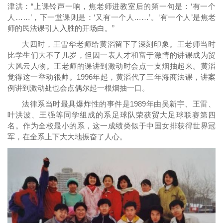
津洪：“上课铃声一响，焦老师进教室后的第一句是：‘有一个
人……’，下一堂课则是：‘又有一个人……’。‘有一个人’是焦老
师的民法课引人入胜的开场白。”
大四时，王雪华老师给黄滔留下了深刻印象。王老师当时
比学生们大不了几岁，但因一表人才和富于激情的讲课成为贸
大风云人物。王老师的课讲到激动时会点一支烟抽起来。黄滔
觉得这一举动很帅。1996年起，黄滔代了三年海商法课，讲案
例讲到激动处也会点偶尔起一根烟抽一口。
法律系当时最具爆炸性的事件是1989年由吴新宇、王雷、
叶洪波、王强等同学组成的系足球队荣获贸大足球联赛第四
名。作为全校最小的系，这一成绩类似于中国女排获得世界冠
军，在全系上下大大地振奋了人心。