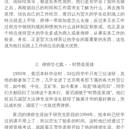
法、国际结算等，都是实务性质的。他们是在学会了如何去做
之后，再根据自己的时间和工作需求去了解为什么，再去推导
原理。结合自己的工作经历，黄滔认为贸大的学生在职场上的
特点就是上手快，师傅一带就知道怎么去做，反过来又在工作
过程当中领悟到规则和惯例为什么这样制定和形成。也正是这
个特点使得贸大的学生多成为商人或者律师，从事实务工作的
较多。务实，正是贸大法律系让他学会的最重要的东西，这也
成为他日后踏上工作岗位后的最大优势。
2、律师廿七载－－时势造英雄
1993年，黄滔本科毕业时，33位同学中只有三位读研，其
他的都参加了工作，几乎全进了北京商务部下属的各大外贸公
司，如中粮、中化、五矿等。如今看来，却是“殊途同归”，同学
们大都回归了法律这个老本行。黄滔感慨于“时势造英雄”。他们
前后几届贸大法律专业毕业生获得了施展才华的最好舞台，所
以成长快，涌现了一大批优秀律师。
黄滔的律师生涯始于研究生阶段的1994年。他本科已经学
过的课不用上了，所以空出了较多的时间。这时他已经通过了
律师资格考试，就跟着王雪华老师开始了他的律师生涯。那个