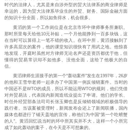
时代的法律人，尤其是来自涉外型的贸大法律系的商业律师是
幸运的，因为贸大法律系毕业生的外贸、财务、国际金融方面
的知识十分全面，所以如鱼得水，机会很多。
黄滔的第一个工作岗位是在北京市环中律师事务所兼职。
那时所里每天给他10元补贴，一个月他能挣到一百多块钱，这
在当时可以算得上一笔不错的收入。在环中所，黄滔接触到了
许多高层次的案件，他的课堂知识很快有了用武之地。他惊喜
地发现，开庭时虽然对方律师无论名声还是资历都优于他，但
懂得的贸易常识却不如他多、没他全面，这给了他极大的自
信。
黄滔律师生涯接手的第一个“轰动案件”发生在1997年，26岁
的他和王雪华老师一起承办了中国第一例反倾销案件。当时的
中国还不是WTO的成员，所以不能运用WTO的规则，他们凭借
对外贸易法，代表国内新闻造纸业提出了申请。他们的学长、
时任外经贸部条法司司长张玉卿也是反倾销领域的积极倡导的
践行者。当该案被受理时，新闻发布会还上了新闻联播，国内
媒体也都进行了铺天盖地的宣传，称他们为中国“第一个吃螃蟹
的人”。黄滔回忆说当时的环中所其实并不大，这样一个小所完
成了如此轰动的案子，在今天是不可想象的。