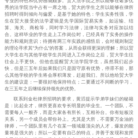
专业的特色和优势感慨颇多。贸大法学院之所以能够在诸多优
秀的法学院当中占有一席之地，贸大的学生之所以能够在律所
招聘时得到倾向与偏爱，是基于她的特色：学生实务性强，学
生在贸大接受的法学逻辑是先学国际贸易实务，如运输、结
算、海关、商检等，同时学习法律，法律与实务对应加以结
合。这样毕业的学生走上工作岗位时，已经具有了实务的操作
能力和规则意识；待拥有两三年实践的感悟后，会对规则制定
的理论寻求其“为什么“的答案，从而会获得更深的理解；所以贸
大学生在与其他学校学生共同进入工作岗位之后，贸大学生往
往会上手更快。但他也提醒贸大法学院学生，虽然我们起步
快，但是三五年后如果我们只是固守原有优势，停滞不前，那
么其他学校的学生将会厚积薄发，赶超我们。所以他给贸大学
生的建议是：一要很好地保持特点；二要通过不间断的学习，
在三五年之后继续保持领先的优势。
联系到金杜律所招聘的要求，黄滔提示学弟学妹们的秘籍
是：比起全才，律所更喜欢专长明显的毕业生。一个团队，不
需要每人一般齐，而是大家各有所长，互相补台。你有短板没
关系，另一个成员会帮你补上。尤其是大所，不需要万金油的
律师，一个团队里有几个在某一领域最顶尖的人才，爆发的能
量将是强大的；所以一定要有自己的特点，并善于发现和发挥