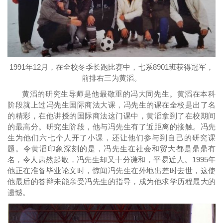
1991年12月，在全校冬季长跑比赛中，七系8901班获得冠军，
前排右三为黄滔。
黄滔的研究生导师是他最敬重的冯大同先生。黄滔在本科
阶段就上过冯先生国际商法大课，冯先生的课在全校是出了名
的精彩，在他讲授的国际商法这门课中，黄滔拿到了在校期间
的最高分。研究生阶段，他与冯先生有了近距离的接触。冯先
生为他们六七个人开了小课，还让他们参与到自己的研究课
题。令黄滔印象深刻的是，冯先生在社会和贸大都是鼎鼎有
名，令人肃然起敬，冯先生却又十分谦和，平易近人。1995年
他正在准备毕业论文时，惊闻冯先生在外地出差时去世，这使
他最后的答辩未能亲受冯先生的指导，成为他求学历程最大的
遗憾。