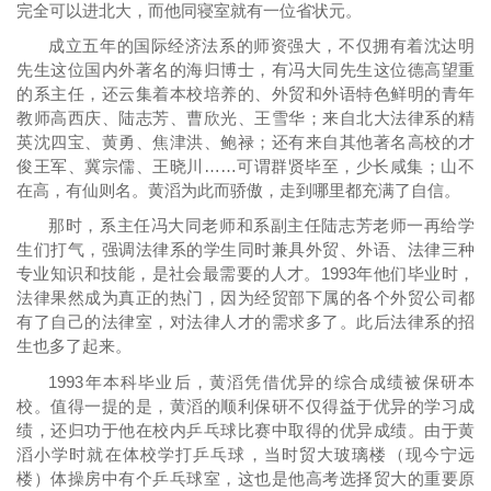
完全可以进北大，而他同寝室就有一位省状元。
成立五年的国际经济法系的师资强大，不仅拥有着沈达明
先生这位国内外著名的海归博士，有冯大同先生这位德高望重
的系主任，还云集着本校培养的、外贸和外语特色鲜明的青年
教师高西庆、陆志芳、曹欣光、王雪华；来自北大法律系的精
英沈四宝、黄勇、焦津洪、鲍禄；还有来自其他著名高校的才
俊王军、冀宗儒、王晓川……可谓群贤毕至，少长咸集；山不
在高，有仙则名。黄滔为此而骄傲，走到哪里都充满了自信。
那时，系主任冯大同老师和系副主任陆志芳老师一再给学
生们打气，强调法律系的学生同时兼具外贸、外语、法律三种
专业知识和技能，是社会最需要的人才。1993年他们毕业时，
法律果然成为真正的热门，因为经贸部下属的各个外贸公司都
有了自己的法律室，对法律人才的需求多了。此后法律系的招
生也多了起来。
1993年本科毕业后，黄滔凭借优异的综合成绩被保研本
校。值得一提的是，黄滔的顺利保研不仅得益于优异的学习成
绩，还归功于他在校内乒乓球比赛中取得的优异成绩。由于黄
滔小学时就在体校学打乒乓球，当时贸大玻璃楼（现今宁远
楼）体操房中有个乒乓球室，这也是他高考选择贸大的重要原