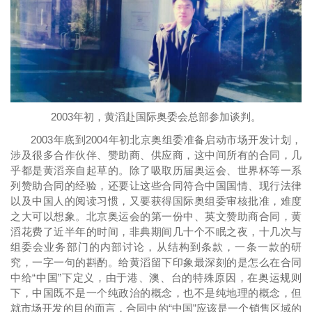
2003年初，黄滔赴国际奥委会总部参加谈判。
2003年底到2004年初北京奥组委准备启动市场开发计划，
涉及很多合作伙伴、赞助商、供应商，这中间所有的合同，几
乎都是黄滔亲自起草的。除了吸取历届奥运会、世界杯等一系
列赞助合同的经验，还要让这些合同符合中国国情、现行法律
以及中国人的阅读习惯，又要获得国际奥组委审核批准，难度
之大可以想象。北京奥运会的第一份中、英文赞助商合同，黄
滔花费了近半年的时间，非典期间几十个不眠之夜，十几次与
组委会业务部门的内部讨论，从结构到条款，一条一款的研
究，一字一句的斟酌。给黄滔留下印象最深刻的是怎么在合同
中给“中国”下定义，由于港、澳、台的特殊原因，在奥运规则
下，中国既不是一个纯政治的概念，也不是纯地理的概念，但
就市场开发的目的而言，合同中的“中国”应该是一个销售区域的