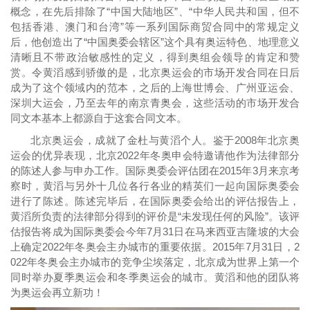
概念，在先后排除了“中国大陆地区”、“中华人民共和国，但不
包括香港、澳门和台湾”等一系列国际商贸合同中的常规定义
后，他创造出了“中国奥委会辖区”这个具有奥运特色、地理意义
清晰且不带政治敏感性的定义，得到奥组会领导的肯定和赞
赏。令黄滔感到骄傲的是，北京奥运会的市场开发合同在日后
成为了这个领域内的范本，之后的上海世博会、广州亚运会、
深圳大运会，乃至去年的南京青奥会，这些活动的市场开发合
同文本基本上都源自于这套合同文本。
北京奥运会，成就了金杜与黄滔个人。鉴于2008年北京奥
运会的优异表现，北京2022年冬奥申会特邀请他作为法律部分
的陈述人参与申办工作。国际奥委会评估团在2015年3月来京考
察时，黄滔与另外十几位各行各业的精英们一起向国际奥委会
进行了陈述。陈述完毕后，在国际奥委会给出的评估报告上，
黄滔所负责的法律部分得到的评价是“未发现任何的风险”。该评
估报告将成为国际奥委会今年7月31日在马来西亚吉隆坡的大会
上确定2022年冬奥会主办城市的重要依据。2015年7月31日，2
022年冬奥会主办城市的竞争尘埃落定，北京成为世界上第一个
同时举办夏季奥运会和冬季奥运会的城市。黄滔和他的团队将
为奥运会再立新功！