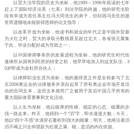
以贸大法学院的历史为坐标，他1989～1996年就读的七年
赶上了国际经济法系（七系）到法学院的跨越，他的研究生阶
段有幸成为首任系主任冯大同先生的弟子，但却因冯先生的逝
世而遗憾地未能获得恩师的论文指导；
以改革开放为坐标，他读书和就业的年代正是中国外贸最
为火红之时，贸大的录取分数线甚至超过北大，各省状元聚集
于此，毕业分配好成为导因之一；
以中国律师事务所的发展进程为坐标，他的研究生时代恰
逢律所从国有到民营的转变之初，他早早地加入到这支队伍，3
0岁即成为金杜所合伙人；
以律师职业生涯为坐标，他的最得意之作是全程参与了北
京2008奥运会的法律服务并亲自起草了所有奥运会市场开发活
动的合同文本，这些文本推而广之被用于其后中国几乎所有的
重大国际体育赛事和文化活动。
以人生为坐标，他以稳厚的性格、稳定的心态、稳重的步
伐一路走来。昨天，他得到一个“滔”字，即水漫漫大貌；今天，
他以“四十不惑”水滴穿石蓄积到强大的能量；明天，他将沿着滔
滔不竭之川去仰望蔚为壮观之瀑。稳，是滔的内在依据。