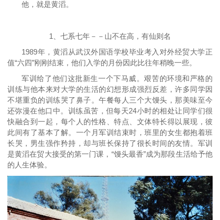
他，就是黄滔。
1、七系七年－－山不在高，有仙则名
1989年，黄滔从武汉外国语学校毕业考入对外经贸大学正
值“六四”刚刚结束，他们入学的月份因此比往年稍晚一些。
军训给了他们这批新生一个下马威。艰苦的环境和严格的
训练与他本来对大学的生活的幻想形成强烈反差，许多同学因
不堪重负的训练哭了鼻子。午餐每人三个大馒头，那美味至今
还弥漫在他口中。训练虽苦，但每天24小时的相处让同学们很
快融合到一起，每个人的性格、特点、文体特长得以展现，彼
此间有了基本了解。一个月军训结束时，班里的女生都抱着班
长哭，男生强作矜持，却与班长保持了很长时间的友情。军训
是黄滔在贸大接受的第一门课，“馒头最香”成为那段生活给予他
的人生体验。