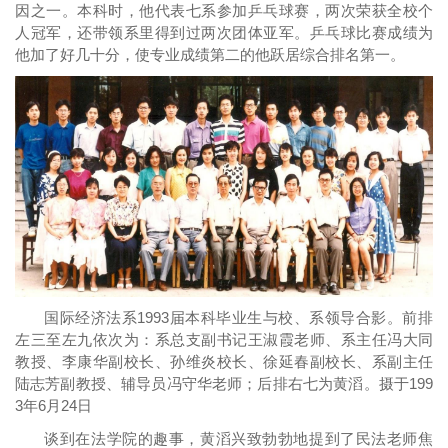
因之一。本科时，他代表七系参加乒乓球赛，两次荣获全校个
人冠军，还带领系里得到过两次团体亚军。乒乓球比赛成绩为
他加了好几十分，使专业成绩第二的他跃居综合排名第一。
国际经济法系1993届本科毕业生与校、系领导合影。前排
左三至左九依次为：系总支副书记王淑霞老师、系主任冯大同
教授、李康华副校长、孙维炎校长、徐延春副校长、系副主任
陆志芳副教授、辅导员冯守华老师；后排右七为黄滔。摄于199
3年6月24日
谈到在法学院的趣事，黄滔兴致勃勃地提到了民法老师焦