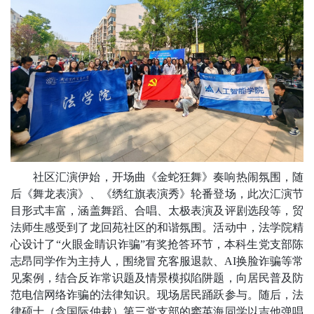
社区汇演伊始，开场曲《金蛇狂舞》奏响热闹氛围，随
后《舞龙表演》、《绣红旗表演秀》轮番登场，此次汇演节
目形式丰富，涵盖舞蹈、合唱、太极表演及评剧选段等，贸
法师生感受到了龙回苑社区的和谐氛围。活动中，法学院精
心设计了“火眼金睛识诈骗”有奖抢答环节，本科生党支部陈
志昂同学作为主持人，围绕冒充客服退款、AI换脸诈骗等常
见案例，结合反诈常识题及情景模拟陷阱题，向居民普及防
范电信网络诈骗的法律知识。现场居民踊跃参与。随后，法
律硕士（含国际仲裁）第三党支部的窦英海同学以吉他弹唱