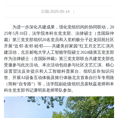
日期:2025-05-14
|
为进一步深化共建成果，强化党组织间的协同联动，20
25年5月10日，法学院本科生党支部、法律硕士（含国际仲
裁）第三党支部组织20名党员和入党积极分子赴龙回苑社区
开展“近邻·友邻·睦邻——共建美好家园”红五月文艺汇演共
建活动，北京邮电大学人工智能学院硕士2024级第五党支部
作为法律硕士（含国际仲裁）第三党支部联合共建党支部也
受邀参与此次活动。本次活动包括参与社区文艺汇演、精心
设置贸法反诈提示和人工智能科普展台、组织反诈知识问
答、开展AI设备互动体验及骑行体验北京首条自行车专
用
路
（简称“自专路”）等，法学院副处级组织员裴秋蕊老师和本
科生党支部书记潘明辰老师带队参加。