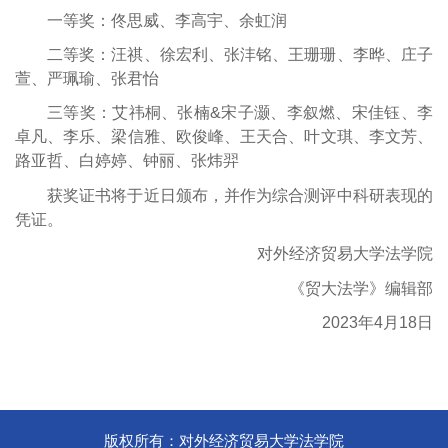
一等奖：佟思威、李高宇、余虹润
二等奖：汪祺、徐宏利、张沣铭、王珊珊、李晔、庄子
萱、严珮瑜、张君怡
三等奖：艾祎桐、张楠&宋子灏、李叙燃、宋佳钰、李
卓凡、李乐、梁信雅、欧俊峰、王天合、叶文琪、李文芳、
路亚哲、白婷婷、钟丽、张炜羿
获奖证书将于近日颁布，并作为综合测评中科研表现的
凭证。
对外经济贸易大学法学院
《贸大法学》编辑部
2023年4月18日
版权所有：对外经济贸易大学法学院