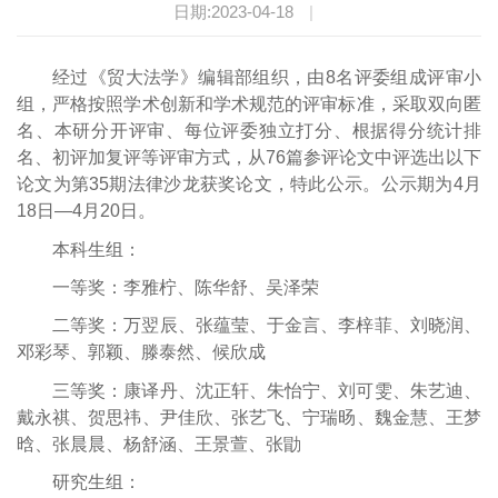
日期:2023-04-18
|
经过《贸大法学》编辑部组织，由8名评委组成评审小
组，严格按照学术创新和学术规范的评审标准，采取双向匿
名、本研分开评审、每位评委独立打分、根据得分统计排
名、初评加复评等评审方式，从76篇参评论文中评选出以下
论文为第35期法律沙龙获奖论文，特此公示。公示期为4月
18日—4月20日。
本科生组：
一等奖：李雅柠、陈华舒、吴泽荣
二等奖：万翌辰、张蕴莹、于金言、李梓菲、刘晓润、
邓彩琴、郭颖、滕泰然、候欣成
三等奖：康译丹、沈正轩、朱怡宁、刘可雯、朱艺迪、
戴永祺、贺思祎、尹佳欣、张艺飞、宁瑞旸、魏金慧、王梦
晗、张晨晨、杨舒涵、王景萱、张勖
研究生组：