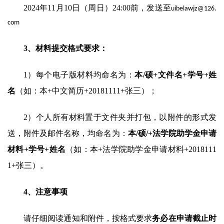
2024
年11月
10日（周日
）24:00前，发送至
uibelawjz@126.
com
3
、
材料
提交
格式
要求：
1）每个电子版材料均命名为：
本/硕+文件名+
学号+姓
名
（如：
本+中文简历+
20181111+张三）；
2）个人所有材料置于文件夹并打包，以附件的形式发
送，附件及邮件名称，均命名为：
本/硕/+法学院助
学金申请
材料
+
学号+姓名
（如：
本+法学院助
学金申请材料+2018111
1+张三）。
4、注意事项
请仔细阅读通知和附件，按格式要求
务必在申请截止时