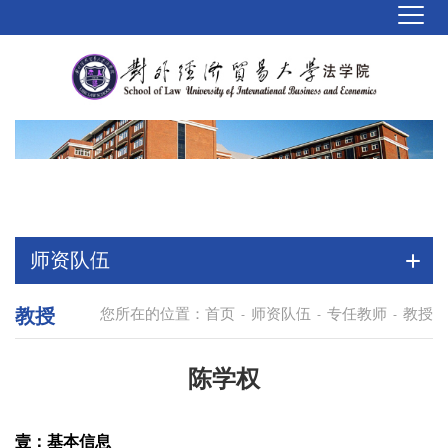
师资队伍
教授
您所在的位置：
首页
师资队伍
专任教师
教授
-
-
-
陈学权
壹：基本信息