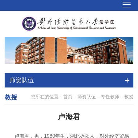
师资队伍
教授
您所在的位置：
首页
师资队伍
专任教师
教授
-
-
-
卢海君
卢海君，男，1980年生，湖北枣阳人，对外经济贸易