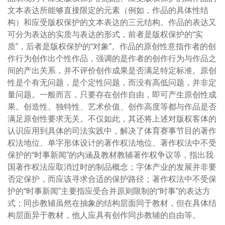
文本表达所能够直接限定的元素（例如，作品的具体性结
构）和应受版权保护的文本表达的三元结构。作品的表达又
可分为表达的实质与表达的形式，前者是版权保护的“实
质”，后者是版权保护的“对象”。作品的原创性意指作者的创
作行为创作出个性作品，强调的是作者的创作行为与作品之
间的产出关系，并不评价创作成果是否满足特定标准。原创
性是个有无问题，是个定性问题，而没有高低问题，并非定
量问题。一般而言，只要存在创作自由，即可产生原创性成
果。创造性、独特性、艺术价值、创作高度等都与作品是否
满足原创性要求无关。不仅如此，其还将上述对版权客体的
认识应用到具体的司法实践中，解决了体育赛事节目的著作
权法地位、单字形体设计的著作权法地位、著作权法中不受
保护的“时事新闻”的内涵及教材教辅著作权争议等，指出我
国著作权法应取消过时的制品概念；字体产业的发展并非要
否定保护，而应该寻求合适的保护路径；著作权法中不受保
护的“时事新闻”主要指应受合并原则限制的“时事”的表达方
式；同步教辅虽然在抽象的结构层面同于教材，但在具体结
构层面异于教材，他人应具有创作同步教辅的自由等。