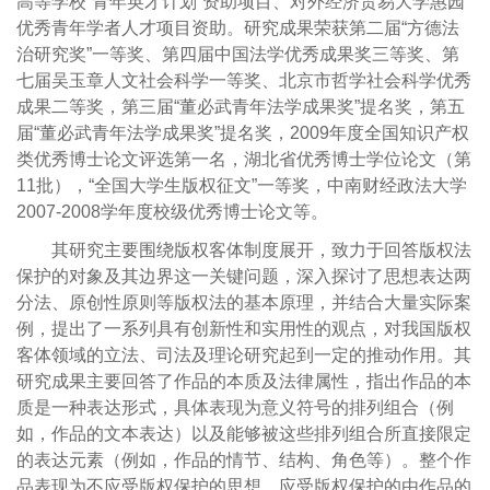
高等学校“青年英才计划”资助项目、对外经济贸易大学惠园
优秀青年学者人才项目资助。研究成果荣获第二届“方德法
治研究奖”一等奖、第四届中国法学优秀成果奖三等奖、第
七届吴玉章人文社会科学一等奖、北京市哲学社会科学优秀
成果二等奖，第三届“董必武青年法学成果奖”提名奖，第五
届“董必武青年法学成果奖”提名奖，2009年度全国知识产权
类优秀博士论文评选第一名，湖北省优秀博士学位论文（第
11批），“全国大学生版权征文”一等奖，中南财经政法大学
2007-2008学年度校级优秀博士论文等。
其研究主要围绕版权客体制度展开，致力于回答版权法
保护的对象及其边界这一关键问题，深入探讨了思想表达两
分法、原创性原则等版权法的基本原理，并结合大量实际案
例，提出了一系列具有创新性和实用性的观点，对我国版权
客体领域的立法、司法及理论研究起到一定的推动作用。其
研究成果主要回答了作品的本质及法律属性，指出作品的本
质是一种表达形式，具体表现为意义符号的排列组合（例
如，作品的文本表达）以及能够被这些排列组合所直接限定
的表达元素（例如，作品的情节、结构、角色等）。整个作
品表现为不应受版权保护的思想、应受版权保护的由作品的